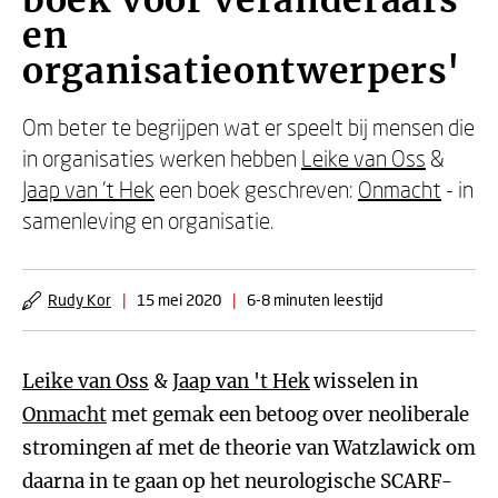
boek voor veranderaars
en
organisatieontwerpers'
Om beter te begrijpen wat er speelt bij mensen die
in organisaties werken hebben
Leike van Oss
&
Jaap van 't Hek
een boek geschreven:
Onmacht
- in
samenleving en organisatie.
Rudy Kor
|
15 mei 2020
|
6-8 minuten leestijd
Leike van Oss
&
Jaap van 't Hek
wisselen in
Onmacht
met gemak een betoog over neoliberale
stromingen af met de theorie van Watzlawick om
daarna in te gaan op het neurologische SCARF-