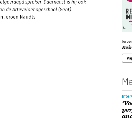
elgevraagd spreker. Daarnaast is hij ook
an de Arteveldehogeschool (Gent).
an Jeroen Naudts
Jeroe
Rei
Pa
Me
Inter
‘Vo
per
ana