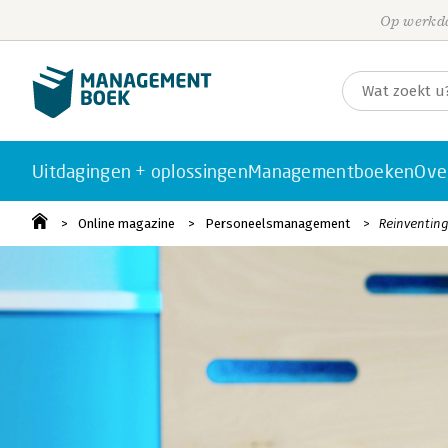
Op werkda
Uitdagingen + oplossingen
Managementboeken
Ove
Online magazine
Personeelsmanagement
Reinventing