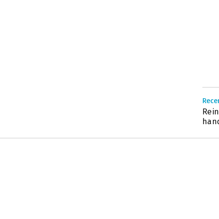
Recen
Rein
han