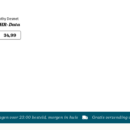
othy Desmet
 HR-Data
34,99
gen voor 23:00 besteld, morgen in huis
Gratis verzending