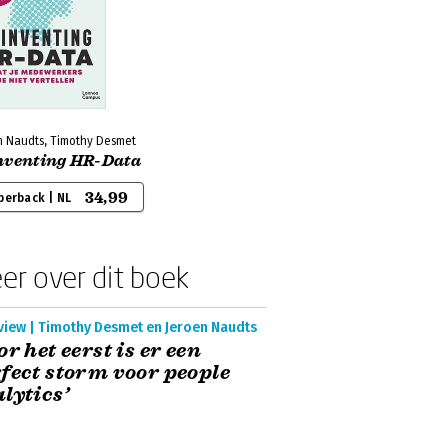
n Naudts, Timothy Desmet
nventing HR-Data
34,99
perback | NL
er over dit boek
view | Timothy Desmet en Jeroen Naudts
or het eerst is er een
fect storm voor people
lytics’