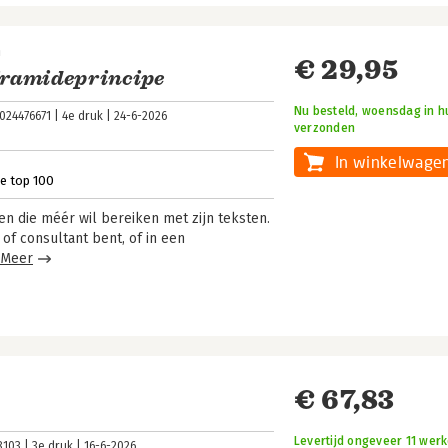
n
€ 29,95
piramideprincipe
Nu besteld, woensdag in hu
024476671
4e druk
24-6-2026
verzonden
In winkelwage
de top 100
en die méér wil bereiken met zijn teksten.
of consultant bent, of in een
Meer
€ 67,83
Levertijd ongeveer 11 wer
8103
3e druk
16-6-2026