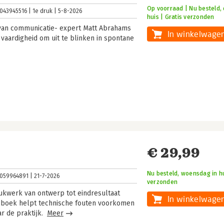
Op voorraad | Nu besteld, 
043945516
1e druk
5-8-2026
huis | Gratis verzonden
 van communicatie- expert Matt Abrahams
In winkelwage
 vaardigheid om uit te blinken in spontane
€ 29,99
Nu besteld, woensdag in hu
059964891
21-7-2026
verzonden
ukwerk van ontwerp tot eindresultaat
In winkelwage
ndboek helpt technische fouten voorkomen
ar de praktijk.
Meer