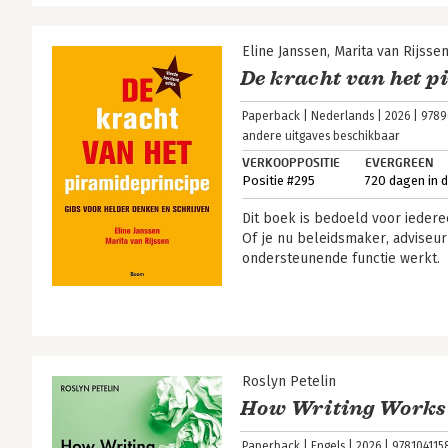
Eline Janssen
Marita van Rijsse
De kracht van het 
Paperback
Nederlands
2026
9789
andere uitgaves beschikbaar
VERKOOPPOSITIE
EVERGREEN
Positie #295
720 dagen in 
Dit boek is bedoeld voor iedere
Of je nu beleidsmaker, adviseur 
ondersteunende functie werkt.
Roslyn Petelin
How Writing Works
Paperback
Engels
2026
978104115