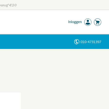
 vanaf €20
Inloggen
010-4731397
Personen
Trefwoorden