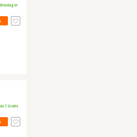
dinsdag in
n
is | Gratis
n