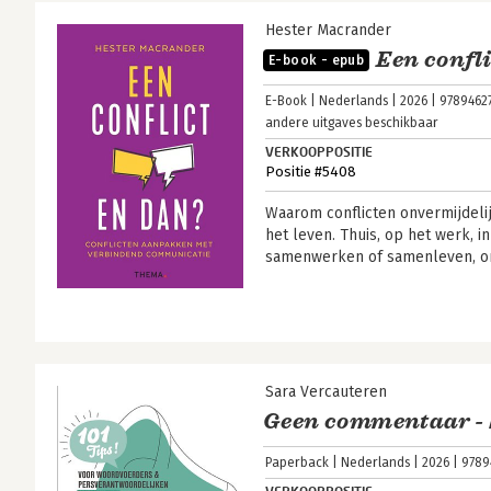
Hester Macrander
Een confli
E-book - epub
E-Book
Nederlands
2026
9789462
andere uitgaves beschikbaar
VERKOOPPOSITIE
Positie #5408
Waarom conflicten onvermijdelij
het leven. Thuis, op het werk, 
samenwerken of samenleven, o
Sara Vercauteren
Geen commentaar - 
Paperback
Nederlands
2026
9789