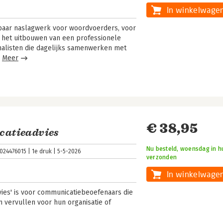
In winkelwage
aar naslagwerk voor woordvoerders, voor
j het uitbouwen van een professionele
alisten die dagelijks samenwerken met
.
Meer
€ 38,95
atieadvies
Nu besteld, woensdag in hu
024476015
1e druk
5-5-2026
verzonden
In winkelwage
es' is voor communicatiebeoefenaars die
n vervullen voor hun organisatie of