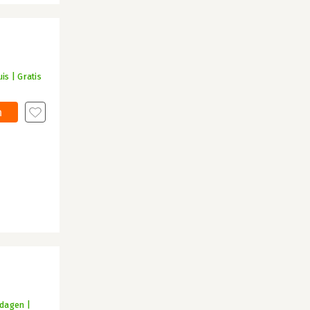
is | Gratis
n
kdagen |