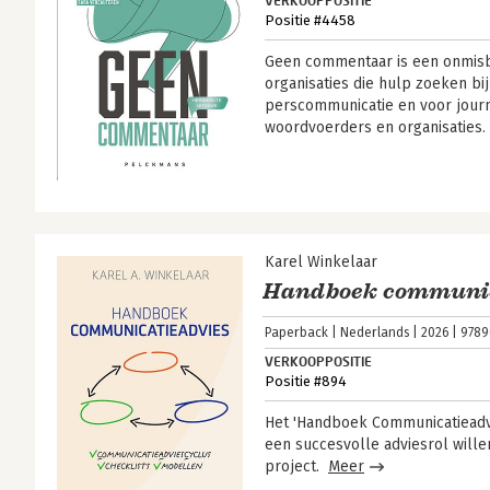
VERKOOPPOSITIE
Positie #4458
Geen commentaar is een onmisb
organisaties die hulp zoeken bi
perscommunicatie en voor journ
woordvoerders en organisaties
Karel Winkelaar
Handboek communic
Paperback
Nederlands
2026
9789
VERKOOPPOSITIE
Positie #894
Het 'Handboek Communicatieadvi
een succesvolle adviesrol wille
project.
Meer