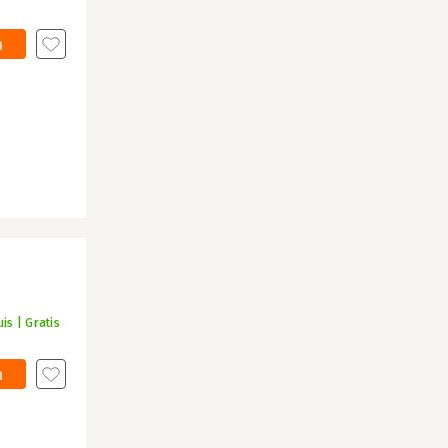
n
is | Gratis
n