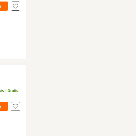
n
is | Gratis
n