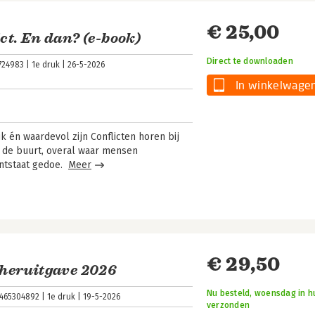
€ 25,00
ct. En dan? (e-book)
Direct te downloaden
724983
1e druk
26-5-2026
In winkelwage
k én waardevol zijn Conflicten horen bij
in de buurt, overal waar mensen
ntstaat gedoe.
Meer
€ 29,50
heruitgave 2026
Nu besteld, woensdag in hu
465304892
1e druk
19-5-2026
verzonden