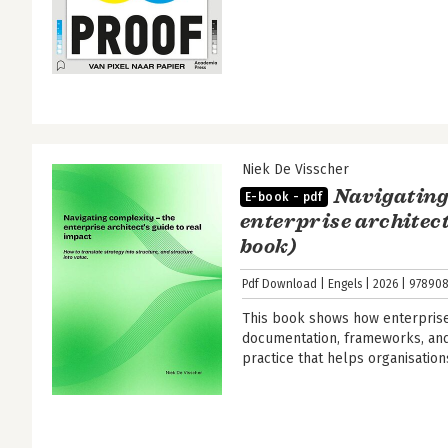
Niek De Visscher
Navigating
E-book - pdf
enterprise architect
book)
Pdf Download
Engels
2026
978908
This book shows how enterpris
documentation, frameworks, and
practice that helps organisatio