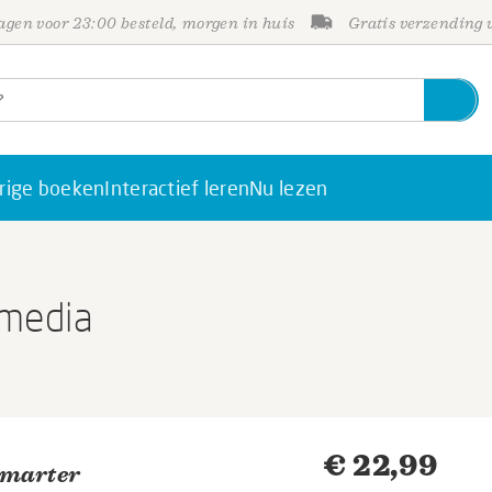
gen voor 23:00 besteld, morgen in huis
Gratis verzending
rige boeken
Interactief leren
Nu lezen
 media
€ 22,99
Smarter