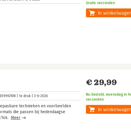
Gratis verzonden
In winkelwage
€ 29,99
Nu besteld, woensdag in hu
059967618
1e druk
3-6-2026
verzonden
toepasbare technieken en voorbeelden
In winkelwage
 formats die passen bij hedendaagse
ikTok.
Meer