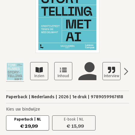
Paperback
Nederlands
2026
1e druk
9789059967618
Kies uw bindwijze
Paperback | NL
E-book | NL
€ 29,99
€ 15,99