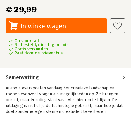
€ 29,99
In winkelwagen
Op voorraad
Nu besteld, dinsdag in huis
Gratis verzonden
Past door de brievenbus
Samenvatting
AI-tools overspoelen vandaag het creatieve landschap en
roepen evenveel vragen als mogelijkheden op. Ze brengen
onrust, maar één ding staat vast: AI is hier om te blijven. De
uitdaging is niet of je de technologie gebruikt, maar hoe je dat
doet zonder je eigen stem en creativiteit te verliezen.
Storytelling met AI
is een praktische gids die jou toont hoe je AI
gebruikt als creatieve copiloot in het volledige maakproces.