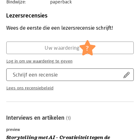
Bindwijze:
paperback
Aantal pagina's:
184
Uitgever:
Van Duuren Media
Lezersrecensies
Druk:
1
Verschijningsdatum:
3-6-2026
Wees de eerste die een lezersrecensie schrijft!
Hoofdrubriek:
Communicatie en media
?
Uw waardering
Log in om uw waardering te geven
Schrijf een recensie
Lees ons recensiebeleid
Interviews en artikelen
(1)
preview
Storytelling met AI - Creativiteit tegen de