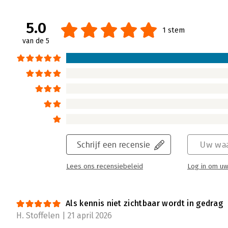
doevaardigheden, en beoordeelt kritisch of
5.0
Lees verder
1 stem
van de 5
Schrijf een recensie
Uw waa
Lees ons recensiebeleid
Log in om uw
Als kennis niet zichtbaar wordt in gedrag
H. Stoffelen | 21 april 2026