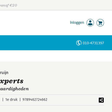
 vanaf €20
Inloggen
010-4731397
Personen
Trefwoorden
ruijn
experts
evaardigheden
6
1e druk
9789462724662