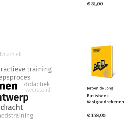
€ 31,00
dynamiek
eractieve training
epsproces
inen
didactiek
Jeroen de Jong
weerstand
ntwerp
Basisboek
Vastgoedrekenen
rdracht
hedstraining
€ 158,05