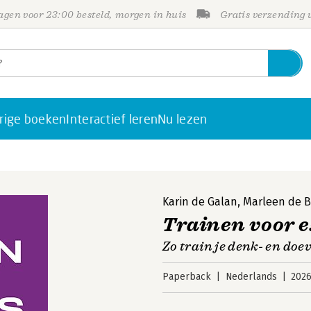
gen voor 23:00 besteld, morgen in huis
Gratis verzending
rige boeken
Interactief leren
Nu lezen
Karin de Galan
,
Marleen de B
Trainen voor 
Zo train je denk- en do
Paperback
Nederlands
202