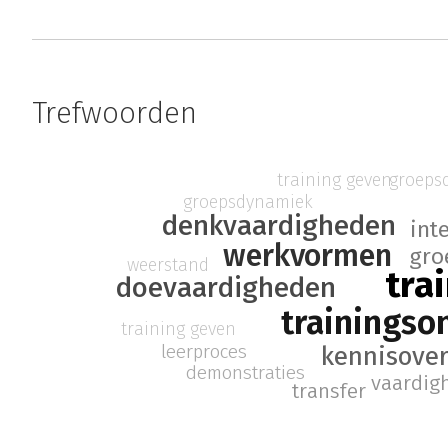
Trefwoorden
training geven
groeps
groepsdynamiek
denkvaardigheden
int
werkvormen
gro
weerstand
tra
doevaardigheden
trainingso
training geven
leerproces
kennisove
demonstraties
vaardig
transfer