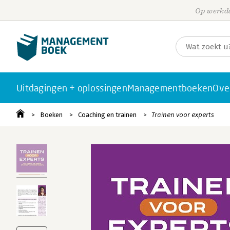
Op werkda
Uitdagingen + oplossingen
Managementboeken
Ove
Boeken
Coaching en trainen
Trainen voor experts