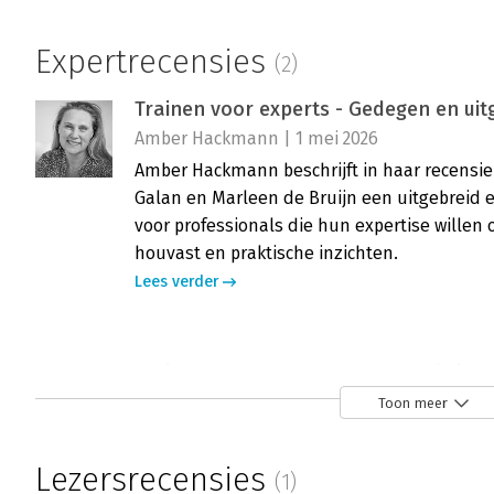
Expertrecensies
(2)
Trainen voor experts - Gedegen en ui
Amber Hackmann | 1 mei 2026
Amber Hackmann beschrijft in haar recensie
Galan en Marleen de Bruijn een uitgebreid
voor professionals die hun expertise willen 
houvast en praktische inzichten.
Lees verder
Trainen voor experts - ‘Lessen die je
Ward Grootens | 10 april 2026
Toon meer
Ward Grootens bespreekt in zijn recensie he
de Galan en Marleen de Bruijn. Hij laat zien
Lezersrecensies
(1)
handboek trainers ondersteunt bij het ontwi