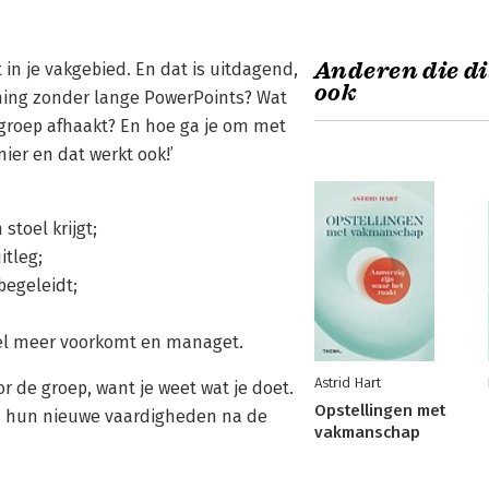
Anderen die di
in je vakgebied. En dat is uitdagend,
ook
aining zonder lange PowerPoints? Wat
 groep afhaakt? En hoe ga je om met
ier en dat werkt ook!’
toel krijgt;
itleg;
begeleidt;
eel meer voorkomt en managet.
Astrid Hart
oor de groep, want je weet wat je doet.
Opstellingen met
rs hun nieuwe vaardigheden na de
vakmanschap