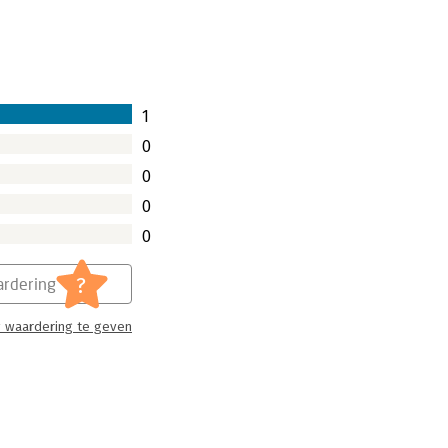
 het de hoge verwachtingen waarmaakt.
1
0
0
0
0
?
rdering
 waardering te geven