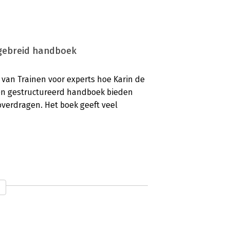
tgebreid handboek
 van Trainen voor experts hoe Karin de
 en gestructureerd handboek bieden
overdragen. Het boek geeft veel
 rendement verhogen’
t boek Trainen voor experts van Karin
 hoe dit omvangrijke en gedetailleerde
kkelen van effectieve denk- en