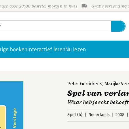
gen voor 23:00 besteld, morgen in huis
Gratis verzending
rige boeken
Interactief leren
Nu lezen
Peter Gerrickens
,
Marijke Ver
Spel van verl
Waar heb je echt behoef
Spel (h)
Nederlands
2008