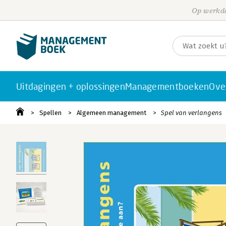
Op werkda
Uitdagingen + oplossingen
Managementboeken
Ove
Spellen
Algemeen management
Spel van verlangens