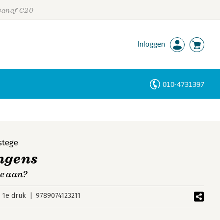
 vanaf €20
Inloggen
010-4731397
Personen
Trefwoorden
stege
angens
te aan?
1e druk
9789074123211