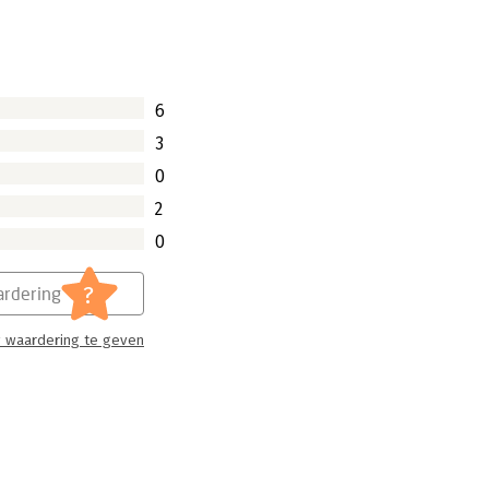
6
3
0
2
0
?
rdering
 waardering te geven