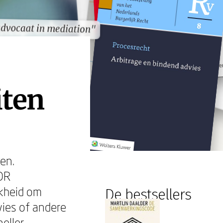
advocaat in mediation"
advocaat in mediation"
iten
en.
ADR
jkheid om
De bestsellers
vies of andere
eller,