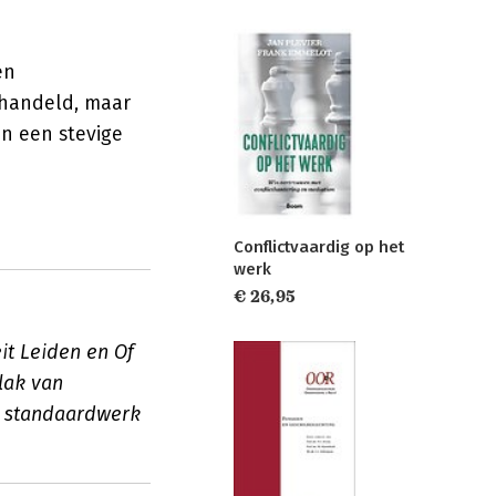
en
ehandeld, maar
en een stevige
Conflictvaardig op het
werk
€ 26,95
eit Leiden en Of
lak van
et standaardwerk