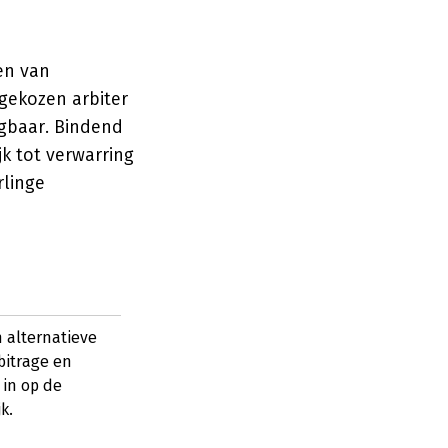
en van
 gekozen arbiter
ngbaar. Bindend
jk tot verwarring
rlinge
 alternatieve
bitrage en
 in op de
k.