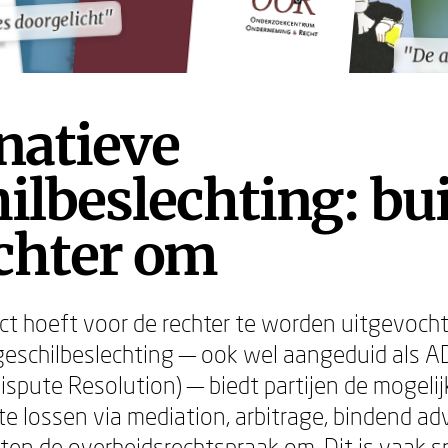
s doorgelicht"
s doorgelicht"
"De 
"De 
natieve
ilbeslechting: bu
chter om
lict hoeft voor de rechter te worden uitgevocht
geschilbeslechting — ook wel aangeduid als 
Dispute Resolution) — biedt partijen de mogeli
te lossen via mediation, arbitrage, bindend ad
en de overheidsrechtspraak om. Dit is vaak sn