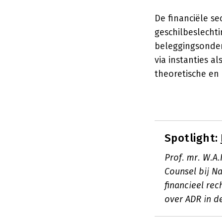
De financiële se
geschilbeslecht
beleggingsonder
via instanties a
theoretische en 
Spotlight:
Prof. mr. W.A.
Counsel bij Na
financieel re
over ADR in de