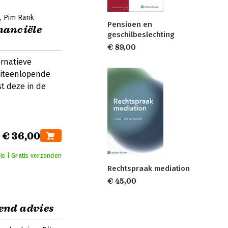
Pim Rank
Pensioen en
inanciële
geschilbeslechting
€ 89,00
ernatieve
 uiteenlopende
t deze in de
€ 36,00
uis | Gratis verzonden
Rechtspraak mediation
€ 45,00
dend advies