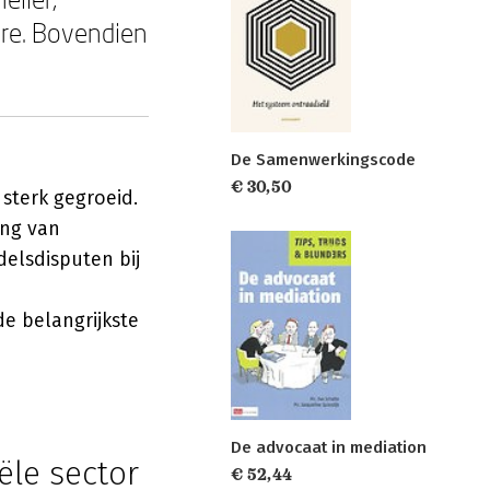
ure. Bovendien
De Samenwerkingscode
€ 30,50
 sterk gegroeid.
ing van
elsdisputen bij
e belangrijkste
De advocaat in mediation
ële sector
€ 52,44