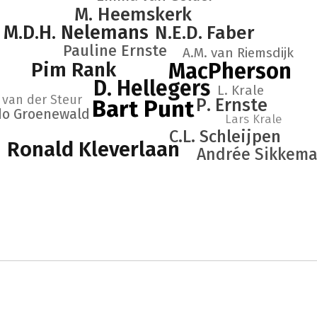
M. Heemskerk
M.D.H. Nelemans
N.E.D. Faber
Pauline Ernste
A.M. van Riemsdijk
Pim Rank
MacPherson
D. Hellegers
L. Krale
 van der Steur
Bart Punt
P. Ernste
do Groenewald
Lars Krale
C.L. Schleijpen
Ronald Kleverlaan
Andrée Sikkema