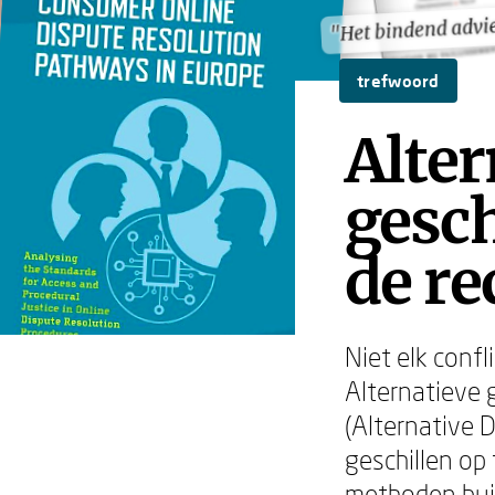
"Het bindend advie
"Het bindend advie
trefwoord
Alter
gesch
de re
Niet elk conf
Alternatieve 
(Alternative 
geschillen op 
methoden buit