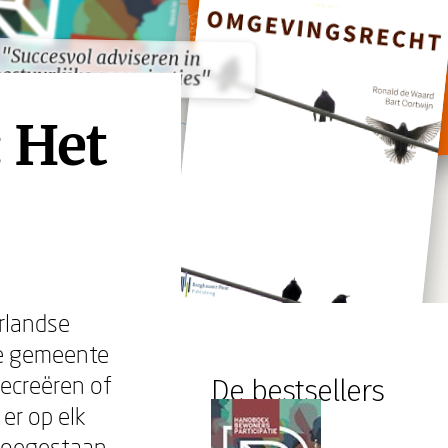
"Succesvol adviseren in
"Succesvol adviseren in
estuurlijke organisaties"
estuurlijke organisaties"
 Het
rlandse
lke gemeente
recreëren of
De bestsellers
er op elk
toegestaan.