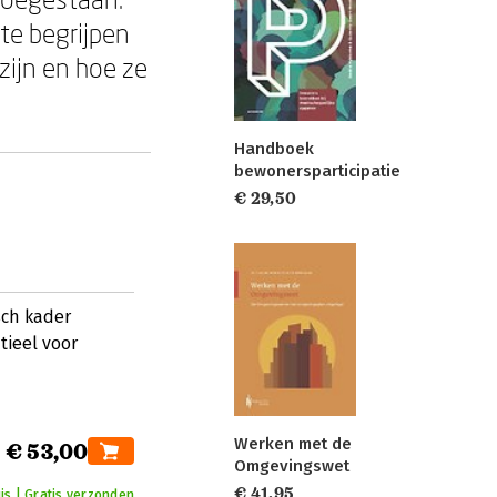
te begrijpen
ijn en hoe ze
Handboek
bewonersparticipatie
€ 29,50
sch kader
ieel voor
Werken met de
€ 53,00
Omgevingswet
€ 41,95
is | Gratis verzonden