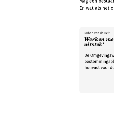
Mag een bestaa
En wat als het 
Ruben van de Belt
Werken met 
uitstek'
De Omgevingsw
bestemmingspla
houvast voor de