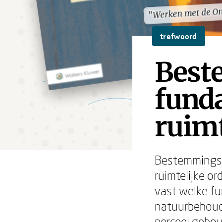
"Werken met de O
"Werken met de O
trefwoord
Best
fund
ruimt
Bestemmingsp
ruimtelijke o
vast welke fu
natuurbehoud
perceel gebou