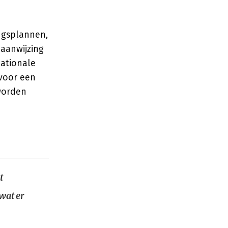
ngsplannen,
 aanwijzing
nationale
 voor een
worden
t
wat er