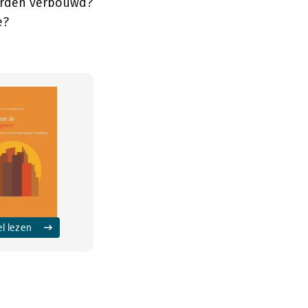
orden verbouwd?
e?
el lezen