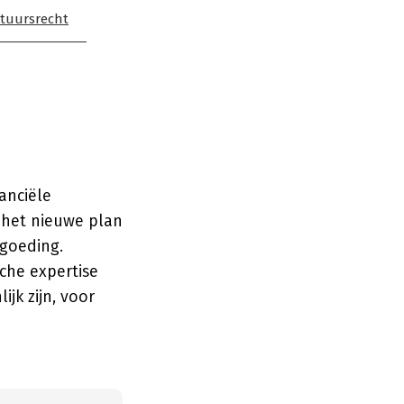
stuursrecht
anciële
 het nieuwe plan
rgoeding.
che expertise
jk zijn, voor