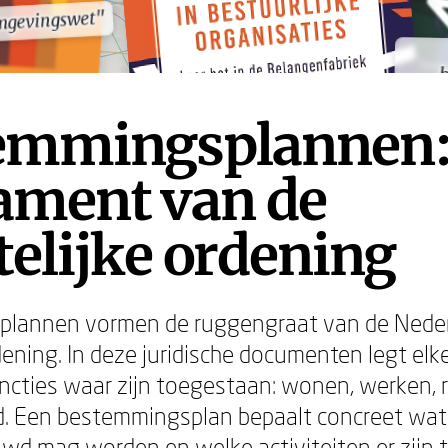
mgevingswet"
mgevingswet"
b
b
emmingsplannen:
ament van de
elijke ordening
lannen vormen de ruggengraat van de Nede
rdening. In deze juridische documenten legt e
ncties waar zijn toegestaan: wonen, werken, 
. Een bestemmingsplan bepaalt concreet wat 
wd mag worden en welke activiteiten er zijn 