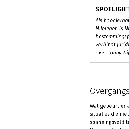
SPOTLIGHT:
Als hoogleraa
Nijmegen is Ni
bestemmingspl
verbindt jurid
over Tonny Ni
Overgangs
Wat gebeurt er 
situaties die ni
spanningsveld t