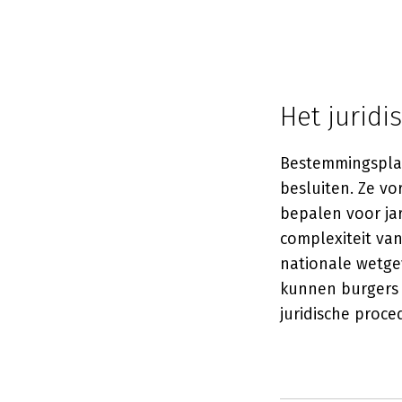
Het jurid
Bestemmingsplan
besluiten. Ze v
bepalen voor ja
complexiteit va
nationale wetgev
kunnen burgers
juridische proc