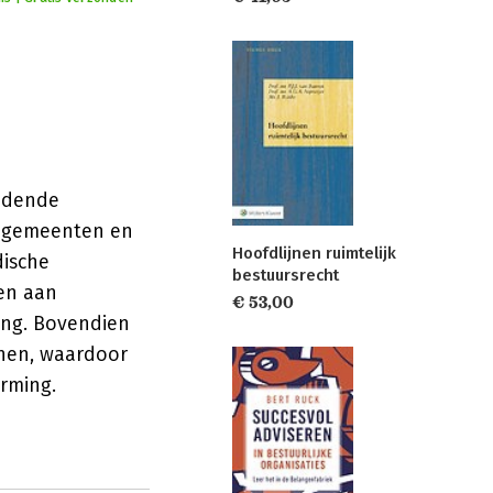
indende
r gemeenten en
Hoofdlijnen ruimtelijk
dische
bestuursrecht
en aan
€ 53,00
ing. Bovendien
nen, waardoor
rming.