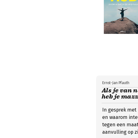
Ernst-Jan Pfauth
Als je van 
heb je mazz
In gesprek met
en waarom inten
tegen een maats
aanvulling op zi