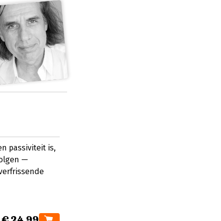
 passiviteit is,
volgen —
verfrissende
€ 24,99