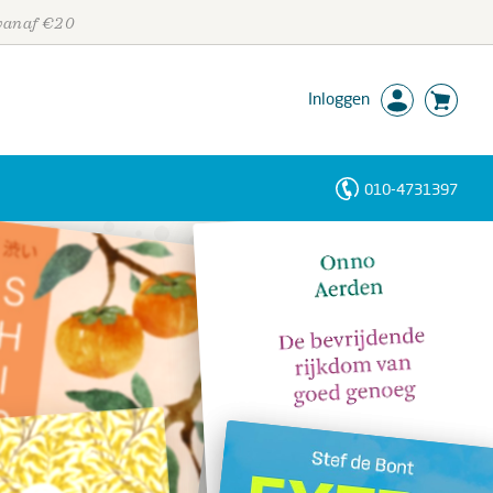
 vanaf €20
Inloggen
010-4731397
Personen
Trefwoorden