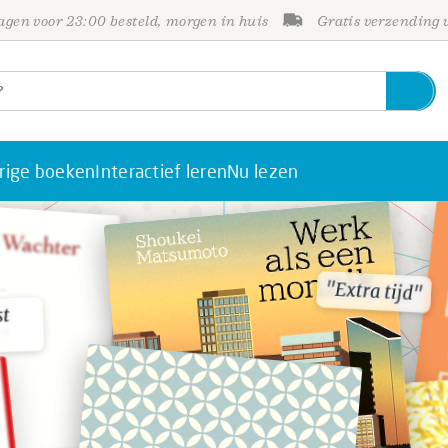
gen voor 23:00 besteld, morgen in huis
Gratis verzending
rige boeken
Interactief leren
Nu lezen
"Extra tijd"
"Extra tijd"
st
st