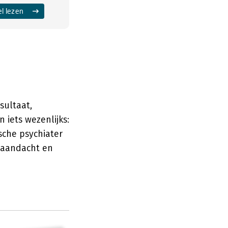
el lezen
sultaat,
 iets wezenlijks:
sche psychiater
r aandacht en