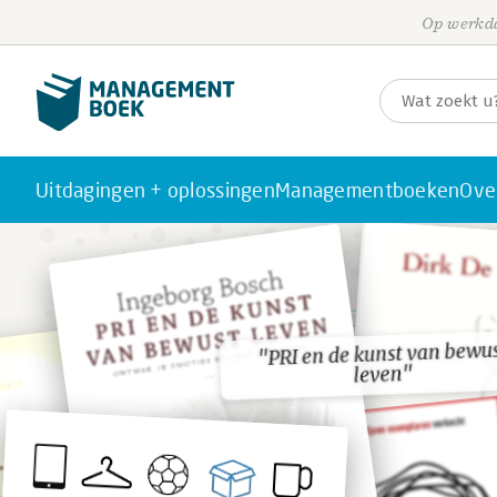
Op werkda
Uitdagingen + oplossingen
Managementboeken
Ove
"PRI en de kunst van bewu
"PRI en de kunst van bewu
leven"
leven"