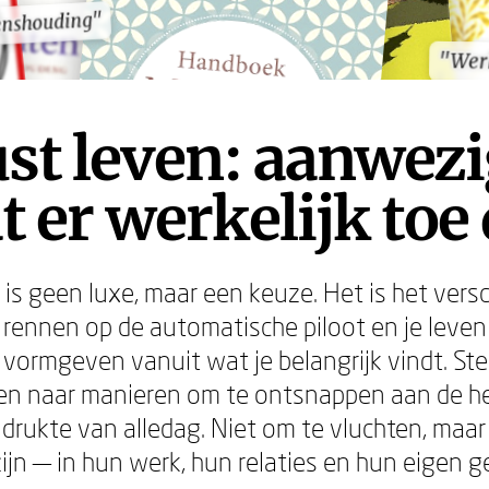
enshouding"
enshouding"
"Wer
"Wer
t leven: aanwezi
t er werkelijk toe
is geen luxe, maar een keuze. Het is het versc
 rennen op de automatische piloot en je leven
 vormgeven vanuit wat je belangrijk vindt. St
n naar manieren om te ontsnappen aan de he
e drukte van alledag. Niet om te vluchten, ma
ijn — in hun werk, hun relaties en hun eigen g