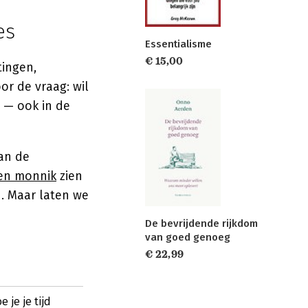
es
Essentialisme
€ 15,00
tingen,
or de vraag: wil
t — ook in de
van de
een monnik
zien
. Maar laten we
De bevrijdende rijkdom
van goed genoeg
€ 22,99
 je je tijd