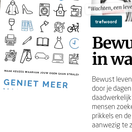
"Wachten, een lev
"Wachten, een lev
trefwoord
Bewus
in wa
Bewust leven 
door je dagen
daadwerkelijk
mensen zoeke
prikkels en d
aanwezig te z