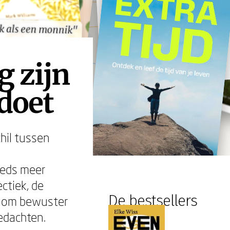
k als een monnik"
k als een monnik"
g zijn
 doet
hil tussen
eeds meer
ctiek, de
De bestsellers
ar om bewuster
edachten.