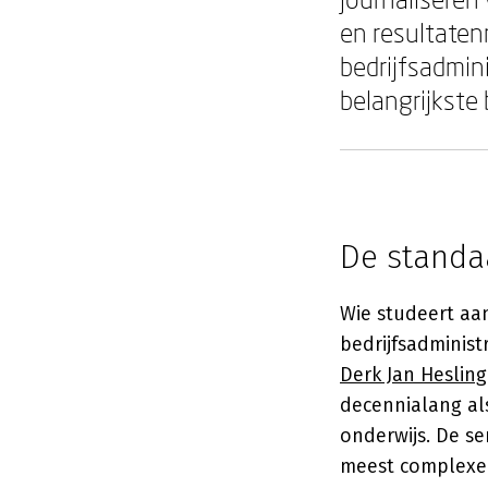
en resultate
bedrijfsadmini
belangrijkste 
De standa
Wie studeert aa
bedrijfsadministr
Derk Jan Heslin
decennialang al
onderwijs. De se
meest complexe f