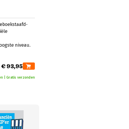
Geboekstaafd-
iële
oogste niveau.
€ 93,95
en | Gratis verzonden