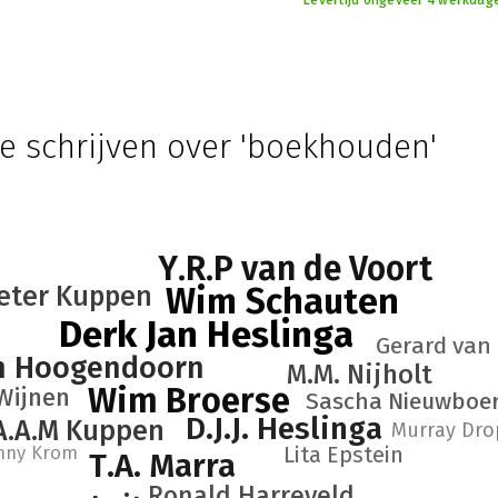
Levertijd ongeveer 4 werkdag
e schrijven over 'boekhouden'
Y.R.P van de Voort
eter Kuppen
Wim Schauten
Derk Jan Heslinga
Gerard van
n Hoogendoorn
M.M. Nijholt
Wim Broerse
Wijnen
Sascha Nieuwboe
D.J.J. Heslinga
A.A.M Kuppen
Murray Dro
nny Krom
Lita Epstein
T.A. Marra
Ronald Harreveld