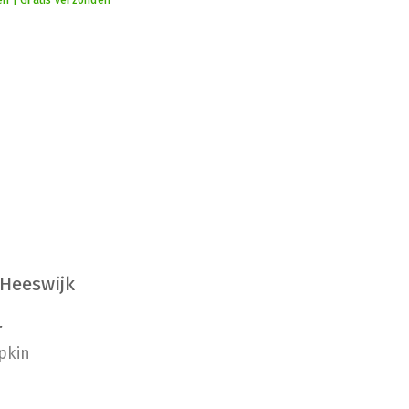
en | Gratis verzonden
 Heeswijk
r
pkin