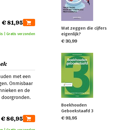
€ 81,95
Wat zeggen die cijfers
eigenlijk?
is | Gratis verzonden
€ 30,99
oek
houden met een
ngen. Onmisbaar
chnieken en de
n doorgronden.
Boekhouden
Geboekstaafd 3
€ 86,95
€ 93,95