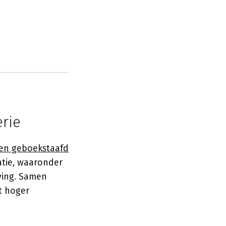
erie
n geboekstaafd
atie, waaronder
ving. Samen
t hoger