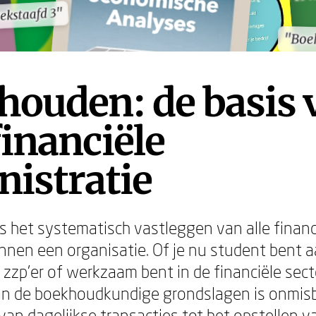
ekstaafd 3"
ekstaafd 3"
"Boe
"Boe
houden: de basis 
financiële
istratie
 het systematisch vastleggen van alle financ
innen een organisatie. Of je nu student bent a
s zzp'er of werkzaam bent in de financiële sec
an de boekhoudkundige grondslagen is onmisb
 van dagelijkse transacties tot het opstellen 