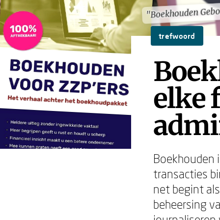
"Boekhouden Gebo
"Boekhouden Gebo
trefwoord
Boek
elke 
admin
Boekhouden is
transacties b
net begint al
beheersing v
journaliseren