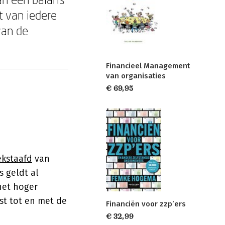
 van iedere
van de
Financieel Management
van organisaties
€ 69,95
e
kstaafd
van
s geldt al
het hoger
st tot en met de
Financiën voor zzp’ers
€ 32,99