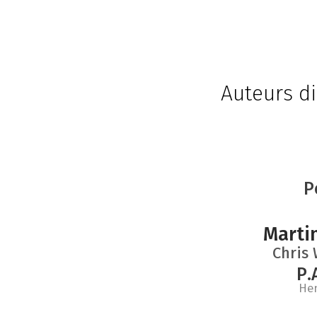
Auteurs di
P
Marti
Chris 
P.
He