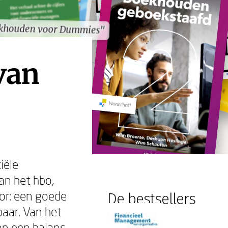
khouden voor Dummies"
khouden voor Dummies"
van
iële
an het hbo,
tor: een goede
De bestsellers
aar. Van het
van een balans