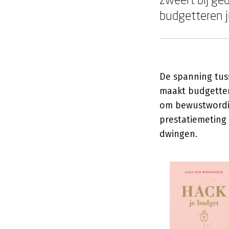
budgetteren ju
De spanning tuss
maakt budgettere
om bewustwordin
prestatiemeting 
dwingen.