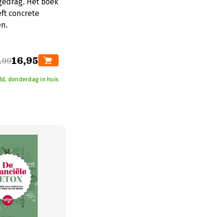
 gedrag. Het boek
ft concrete
en.
16,95
,99
ld, donderdag in huis