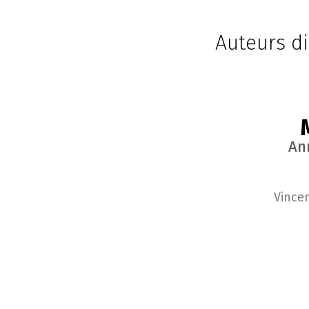
Auteurs di
An
Vince