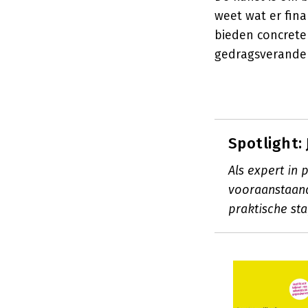
weet wat er fina
bieden concrete
gedragsverander
Spotlight:
Als expert in 
vooraanstaande
praktische st