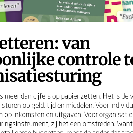
er leven"
er leven"
"Fuck
"Fuck
etteren: van
onlijke controle t
isatiesturing
 meer dan cijfers op papier zetten. Het is de 
sturen op geld, tijd en middelen. Voor indivi
gen op inkomsten en uitgaven. Voor organisatie
uringsinstrument, zij het een omstreden. Want 
etailleerde budgetten, roept de ander dat trad