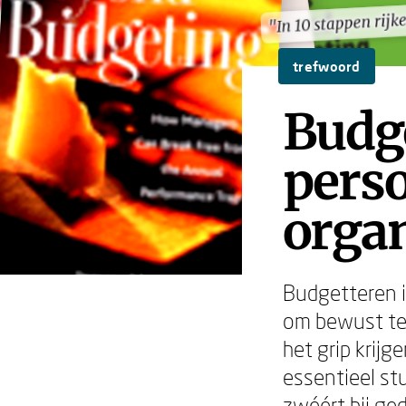
"In 10 stappen rijk
"In 10 stappen rijk
trefwoord
Budg
perso
organ
Budgetteren is
om bewust te 
het grip krij
essentieel st
zwéért bij ged