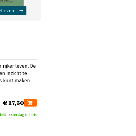
el lezen
 rijker leven. De
en inzicht te
zes kunt maken.
€ 17,50
teld, zaterdag in huis