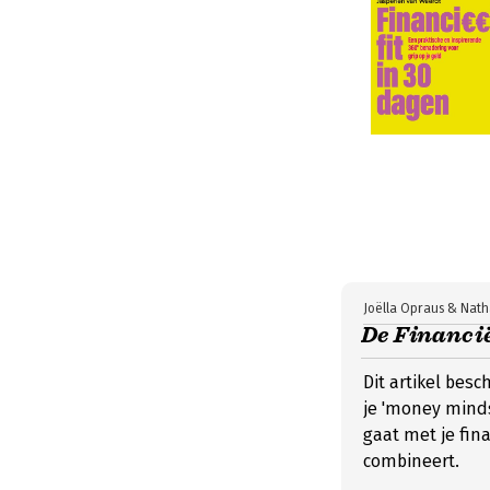
Joëlla Opraus & Nath
De Financië
Dit artikel besc
je 'money minds
gaat met je fin
combineert.