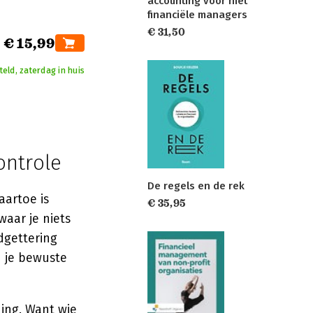
accounting voor niet
financiële managers
€ 31,50
€ 15,99
teld, zaterdag in huis
ontrole
De regels en de rek
artoe is
€ 35,95
aar je niets
udgettering
n je bewuste
ding. Want wie