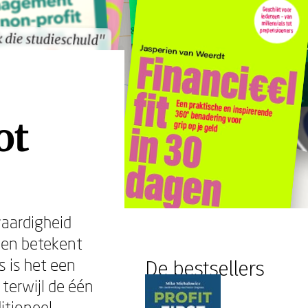
 die studieschuld"
 die studieschuld"
ot
vaardigheid
duen betekent
s is het een
De bestsellers
terwijl de één
itioneel