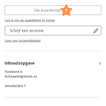
Hoofdrubriek:
Financieel management
?
Uw waardering
Log in om uw waardering te geven
Schrijf een recensie
Lees ons recensiebeleid
Inhoudsopgave
Foreword ix
Acknowledgments xv
Introduction 1
1 Initial Reflections 11
2 The Problem 19
3 Beyond Budgeting 27