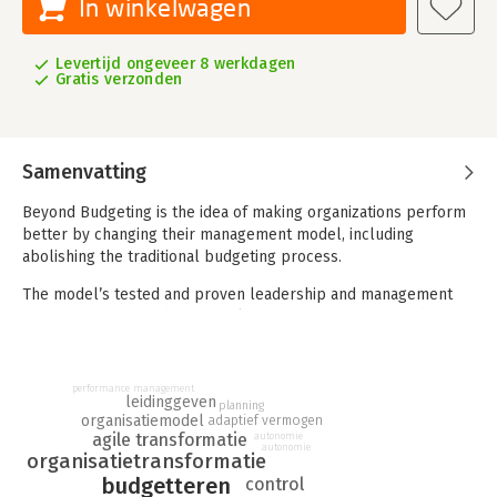
In winkelwagen
Levertijd ongeveer 8 werkdagen
Gratis verzonden
Samenvatting
Beyond Budgeting is the idea of making organizations perform
better by changing their management model, including
abolishing the traditional budgeting process.
The model’s tested and proven leadership and management
process recommendations makes organizations more adaptive
and human, and helps making agile transformations successful.
This book is written for decision makers within an enterprise. In
nontechnical language it explains what Beyond Budgeting is,
performance management
leidinggeven
how it works, and why it improves performance through the
planning
organisatiemodel
adaptief vermogen
use of actual cases where it has been implemented.
agile transformatie
autonomie
autonomie
organisatietransformatie
It discusses what challenges will need to be overcome to
budgetteren
control
make implementation succeed and provides the many benefits