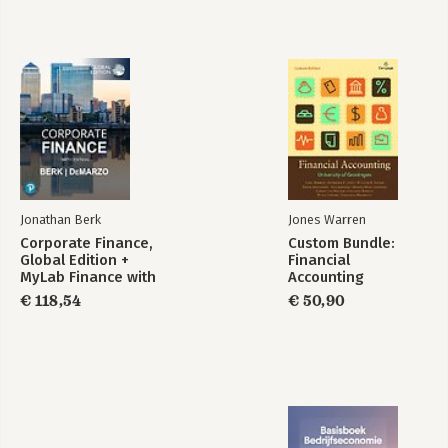
Jonathan Berk
Jones Warren
Corporate Finance,
Custom Bundle:
Global Edition +
Financial
MyLab Finance with
Accounting
Pearson eText
€ 118,54
€ 50,90
(Package)