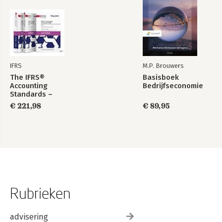
IFRS
M.P. Brouwers
The IFRS®
Basisboek
Accounting
Bedrijfseconomie
Standards –
Required Annotated
€ 221,98
€ 89,95
1 January 2026
Rubrieken
advisering