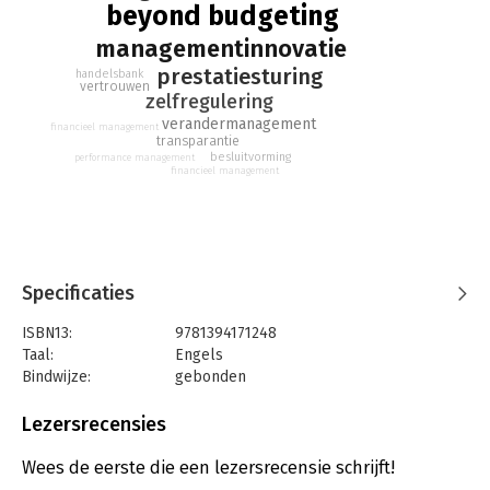
beyond budgeting
that can be realized once the organization has completed the
implementation.
managementinnovatie
prestatiesturing
handelsbank
vertrouwen
zelfregulering
verandermanagement
financieel management
transparantie
besluitvorming
performance management
financieel management
Specificaties
ISBN13:
9781394171248
Taal:
Engels
Bindwijze:
gebonden
Aantal pagina's:
176
Uitgever:
John Wiley & Sons
Lezersrecensies
Druk:
1
Verschijningsdatum:
26-1-2023
Wees de eerste die een lezersrecensie schrijft!