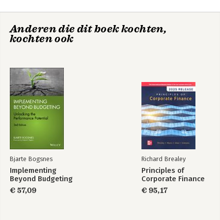
4 Separate and Improve 41
5 Beyond Budgeting for Whom? 77
Anderen die dit boek kochten,
6 Agile Transformation 91
kochten ook
7 Handelsbanken 103
8 Implementation 123
9 What’s in It for the Bottom Line? 137
10 What’s in It for Me? 143
Epilogue 147
Index 149
Bjarte Bogsnes
Richard Brealey
Implementing
Principles of
Beyond Budgeting
Corporate Finance
€ 57,09
€ 95,17