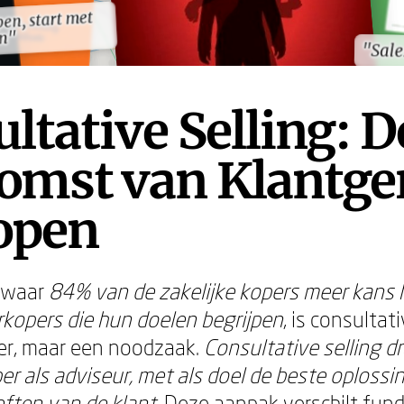
en, start met
en, start met
en"
en"
"Sale
"Sale
ltative Selling: D
omst van Klantge
open
d waar
84% van de zakelijke kopers meer kans 
kopers die hun doelen begrijpen
, is consultati
er, maar een noodzaak.
Consultative selling dr
er als adviseur, met als doel de beste oplossi
ften van de klant
. Deze aanpak verschilt fu