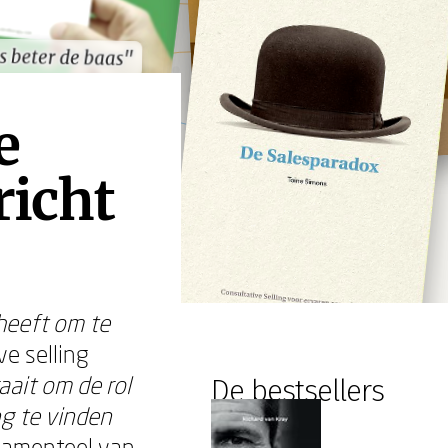
s beter de baas"
s beter de baas"
e
richt
heeft om te
ve selling
aait om de rol
De bestsellers
ng te vinden
ndamenteel van