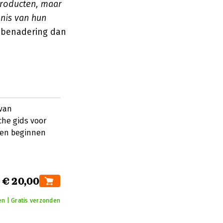
producten, maar
nnis van hun
e benadering dan
 van
che gids voor
len beginnen
€ 20,00
en | Gratis verzonden