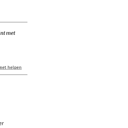
int met
 met helpen
er