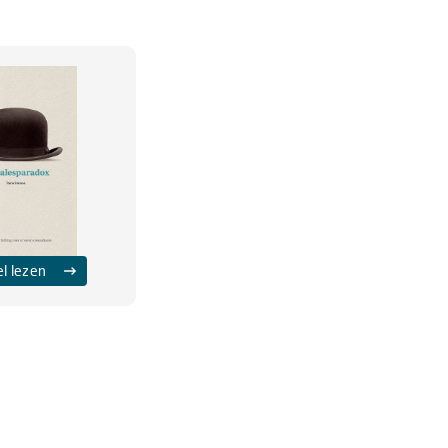
el lezen