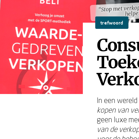
"Stop met verkop
"Stop met verkop
help
help
trefwoord
Consu
Toek
Verk
In een werel
kopen van ver
geen luxe me
van de verkop
voor de behoe