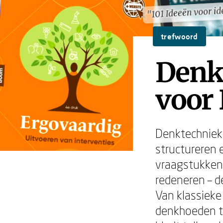
"101 Ideeën voor i
"101 Ideeën voor i
trefwoord
Denk
voor
Denktechniek
structureren 
vraagstukken,
redeneren – d
Van klassiek
denkhoeden to