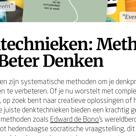
deeën"
deeën"
"Even
"Even
technieken: Met
 Beter Denken
en zijn systematische methoden om je denkpr
en te verbeteren. Of je nu worstelt met compl
 op zoek bent naar creatieve oplossingen of h
e juiste denktechnieken bieden een krachtig 
e methoden zoals
Edward de Bono
's wereldbe
t hedendaagse socratische vraagstelling, dit