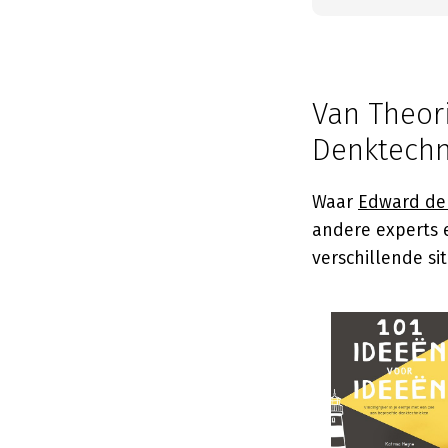
Van Theori
Denktechn
Waar
Edward de
andere experts e
verschillende si