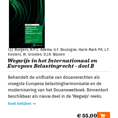
I.J.J. Burgers
R.P.C. Adema
G.F. Boulogne
Harm Mark Pit
L.F.
Kosters
W. Grooten
D.J.R. Nijssen
Wegwijs in het Internationaal en
Europees Belastingrecht - deel B
Behandelt de unificatie van douanerechten als
vroegste Europese belastingharmonisatie en de
modernisering van het Douanewetboek. Binnenkort
beschikbaar als nieuw deel in de 'Wegwijs'-reeks.
Boek bekijken
€ 55,00