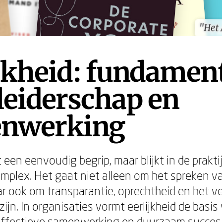
"Het
"Het
jkheid: fundamen
leiderschap en
nwerking
jkt een eenvoudig begrip, maar blijkt in de prakt
mplex. Het gaat niet alleen om het spreken v
r ook om transparantie, oprechtheid en het
ijn. In organisaties vormt eerlijkheid de basis
effectieve samenwerking en duurzaam succes