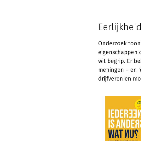
Eerlijkhei
Onderzoek toont 
eigenschappen d
wit begrip. Er be
meningen – en 'e
drijfveren en mo