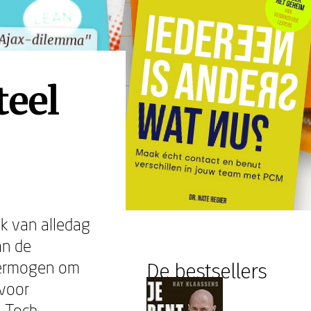
 Ajax-dilemma"
 Ajax-dilemma"
teel
ijk van alledag
an de
 vermogen om
De bestsellers
 voor
. Toch