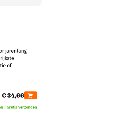
or jarenlang
rijkste
ie of
€ 34,66
n | Gratis verzonden