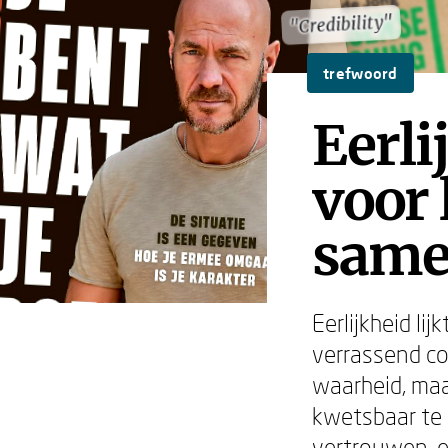
"Credibility"
"Credibility"
trefwoord
Eerli
voor 
same
Eerlijkheid li
verrassend co
waarheid, maa
kwetsbaar te z
vertrouwen, 