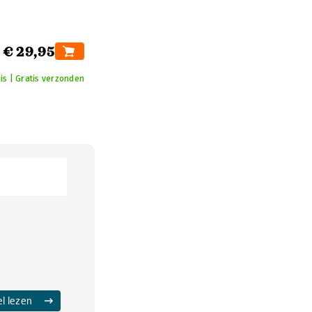
€ 29,95
is | Gratis verzonden
el lezen