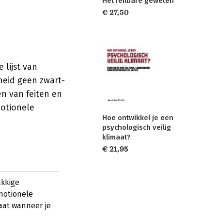
Het feilbare geweten
€ 27,50
 lijst van
heid geen zwart-
len van feiten en
motionele
Hoe ontwikkel je een
psychologisch veilig
klimaat?
€ 21,95
akkige
emotionele
taat wanneer je