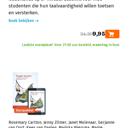
studenten die hun taalvaardigheid willen toetsen
en versterken.
Boek bekijken
9,95
24,20
Laatste exemplaar! Voor 21:00 uur besteld, maandag in huis
Rosemary Carlton
Jenny Zilmer
Janet Molenaar
Gerjanne
van Oort
Kees van Daalen
Mariska Wiersma
Marije