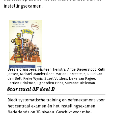
instellingsexamen.
Bregje Cruijsberg
Marleen Tienstra
Antje Diepersloot
Ruth
Jansen
Michael Mandersloot
Marjan Dorresteijn
Ruud van
den Belt
Rieke Wynia
Suzet Volders
Lieke van Pagée
Carrien Brinkman
Egberdien Prins
Suzanne Dieleman
Starttaal 3F deel B
Biedt systematische training en oefenexamens voor
het centraal examen én het instellingsexamen
Nederlands op 3F-niveau. Geschikt voor mbo-