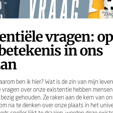
"Zin
"Zin
entiële vragen: o
betekenis in ons
aan
aarom ben ik hier? Wat is de zin van mijn leve
 vragen over onze existentie hebben mensen
bezig gehouden. Ze raken aan de kern van on
m na te denken over onze plaats in het unive
eds sneller lijkt te draaien, worden deze exist