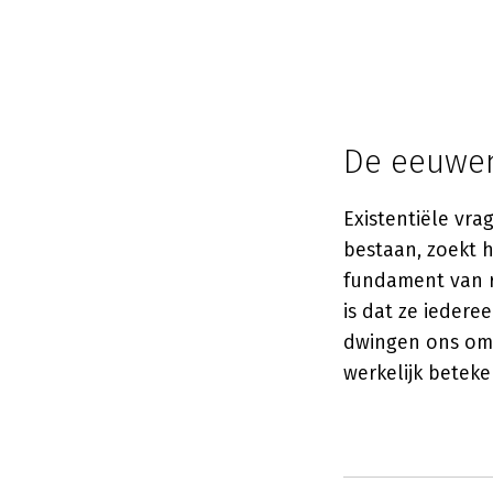
De eeuwen
Existentiële vra
bestaan, zoekt 
fundament van re
is dat ze iedere
dwingen ons om 
werkelijk beteken