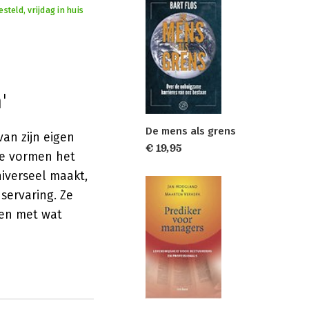
steld, vrijdag in huis
'
De mens als grens
van zijn eigen
€ 19,95
Ze vormen het
niverseel maakt,
servaring. Ze
ken met wat