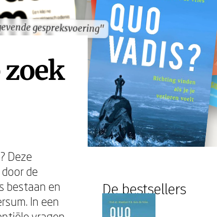
gevende gespreksvoering"
gevende gespreksvoering"
p zoek
n? Deze
 door de
s bestaan en
De bestsellers
rsum. In een
entiële vragen