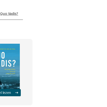
:
Quo Vadis?
el lezen