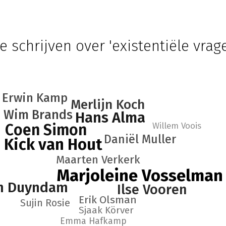
e schrijven over 'existentiële vrag
Erwin Kamp
Merlijn Koch
Wim Brands
Hans Alma
Willem Voois
Coen Simon
Daniël Muller
Kick van Hout
Maarten Verkerk
Marjoleine Vosselman
m Duyndam
Ilse Vooren
Erik Olsman
Sujin Rosie
Sjaak Körver
Emma Hafkamp