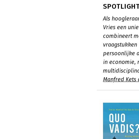
SPOTLIGHT:
Als hoogleraa
Vries een uni
combineert me
vraagstukken 
persoonlijke a
in economie, 
multidisciplin
Manfred Kets 