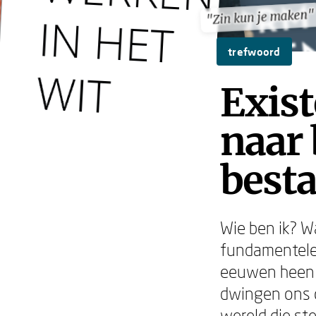
"Zin kun je maken"
"Zin kun je maken"
trefwoord
Exist
naar 
best
Wie ben ik? W
fundamentele
eeuwen heen 
dwingen ons o
wereld die ste