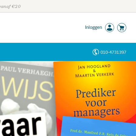
 vanaf €20
Inloggen
010-4731397
Personen
Trefwoorden