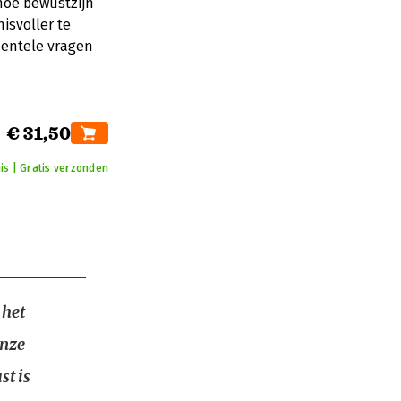
 hoe bewustzijn
isvoller te
entele vragen
€ 31,50
uis | Gratis verzonden
 het
onze
st is