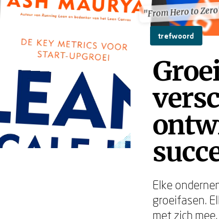
"From Hero to Zero
"From Hero to Zero
trefwoord
Groei
versc
ontw
succe
Elke ondernem
groeifasen. E
met zich mee. 