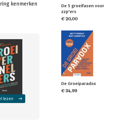
dering kenmerken
De 5 groeifasen voor
zzp'ers
€ 20,00
De Groeiparadox
€ 34,99
el lezen