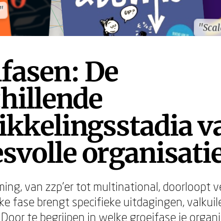
"
"
"Sca
"Sca
fasen: De
hillende
ikkelingsstadia v
svolle organisati
ing, van zzp'er tot multinational, doorloopt v
lke fase brengt specifieke uitdagingen, valkui
Door te begrijpen in welke groeifase je organi