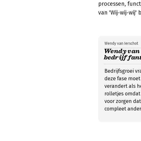
processen, func
van 'Wij-wij-wij'
Wendy van Ierschot
Wendy van I
bedrijf fan
Bedrijfsgroei v
deze fase moet j
verandert als he
rolletjes omdat 
voor zorgen dat
compleet andere