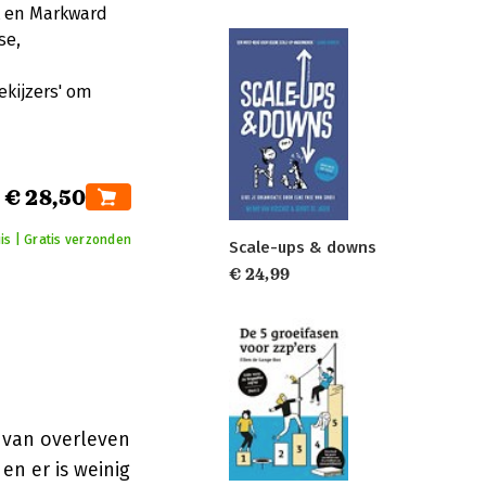
ck en Markward
se,
ekijzers' om
€ 28,50
is | Gratis verzonden
Scale-ups & downs
€ 24,99
n van overleven
en er is weinig