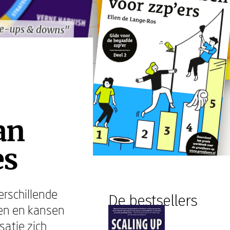
le-ups & downs"
le-ups & downs"
an
es
erschillende
De bestsellers
len en kansen
satie zich