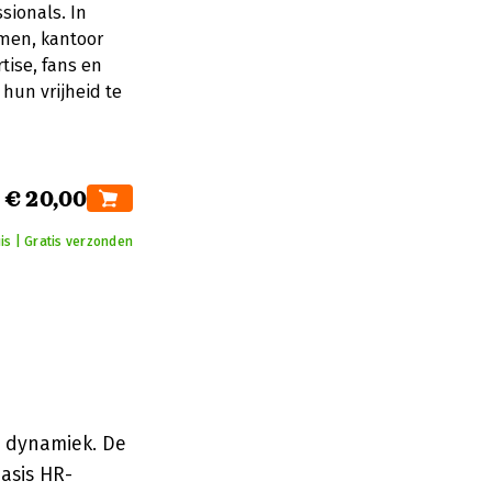
sionals. In
emen, kantoor
tise, fans en
un vrijheid te
€ 20,00
is | Gratis verzonden
e dynamiek. De
asis HR-