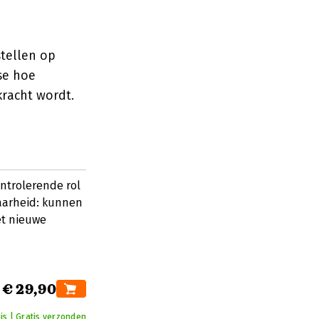
stellen op
yse hoe
racht wordt.
ntrolerende rol
baarheid: kunnen
et nieuwe
€ 29,90
is | Gratis verzonden