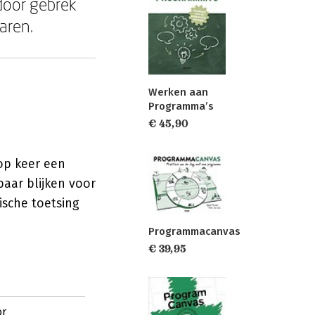
 door gebrek
aren.
Werken aan
Programma’s
€ 45,90
 op keer een
baar blijken voor
ische toetsing
Programmacanvas
€ 39,95
or