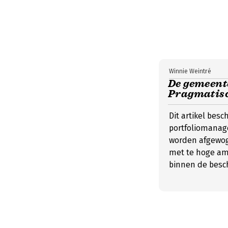
Winnie Weintré
De gemeente
Pragmatis
Dit artikel besc
portfoliomanag
worden afgewog
met te hoge amb
binnen de besc