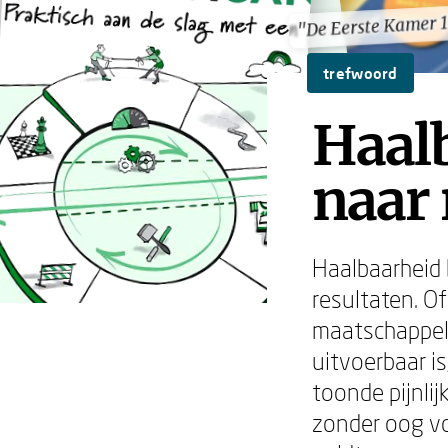
"De Eerste Kamer 
"De Eerste Kamer 
trefwoord
Haalb
naar 
Haalbaarheid 
resultaten. O
maatschappeli
uitvoerbaar i
toonde pijnl
zonder oog vo