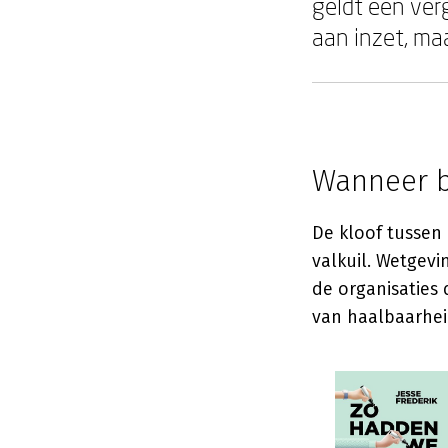
geldt een verg
aan inzet, ma
Wanneer b
De kloof tussen 
valkuil. Wetgevin
de organisaties 
van haalbaarhei