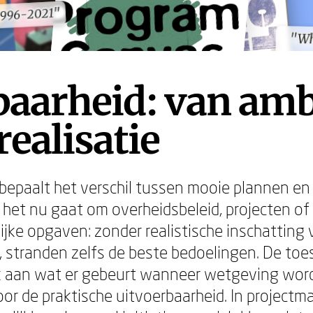
1996-2021"
1996-2021"
"Wh
"Wh
aarheid: van amb
realisatie
bepaalt het verschil tussen mooie plannen en 
f het nu gaat om overheidsbeleid, projecten of
jke opgaven: zonder realistische inschatting
s, stranden zelfs de beste bedoelingen. De toe
ijk aan wat er gebeurt wanneer wetgeving wo
or de praktische uitvoerbaarheid. In projec