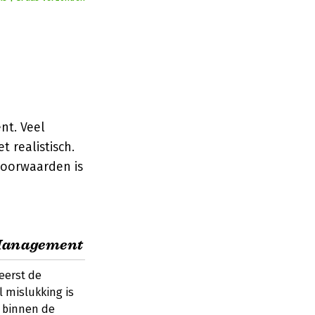
nt. Veel
t realistisch.
voorwaarden is
 Management
 eerst de
l mislukking is
t binnen de