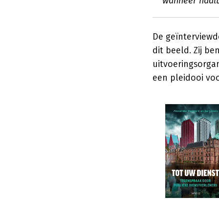
wanneer haalba
De geïnterviewd
dit beeld. Zij 
uitvoeringsorga
een pleidooi voo