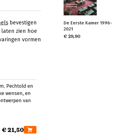
nels
bevestigen
De Eerste Kamer 1996-
2021
 laten zien hoe
€ 29,90
rvaringen vormen
em. Pechtold en
eke wensen, en
 ontwerpen van
€ 21,50