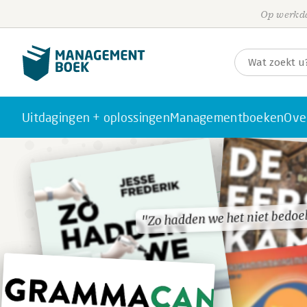
Op werkda
Uitdagingen + oplossingen
Managementboeken
Ove
"Zo hadden we het niet bedoe
"Zo hadden we het niet bedoe