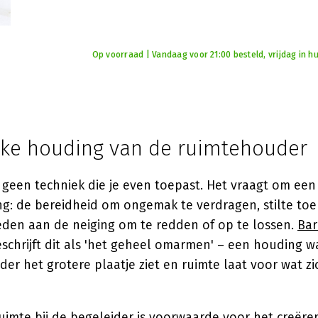
Op voorraad | Vandaag voor 21:00 besteld, vrijdag in hu
ijke houding van de ruimtehouder
s geen techniek die je even toepast. Het vraagt om ee
ng: de bereidheid om ongemak te verdragen, stilte toe
eden aan de neiging om te redden of op te lossen.
Bar
schrijft dit als 'het geheel omarmen' – een houding waa
ider het grotere plaatje ziet en ruimte laat voor wat zi
ruimte bij de begeleider is voorwaarde voor het creëre