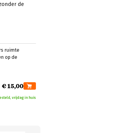
 zonder de
rs ruimte
en op de
€ 15,00
teld, vrijdag in huis