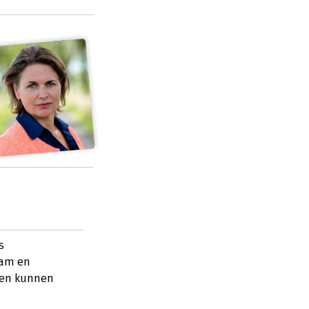
s
eam en
sen kunnen