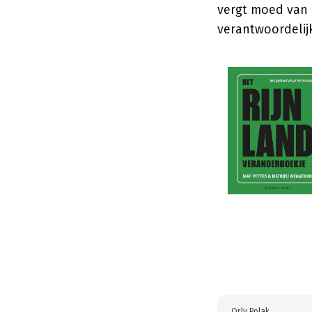
vergt moed van 
verantwoordelijk
Orly Polak