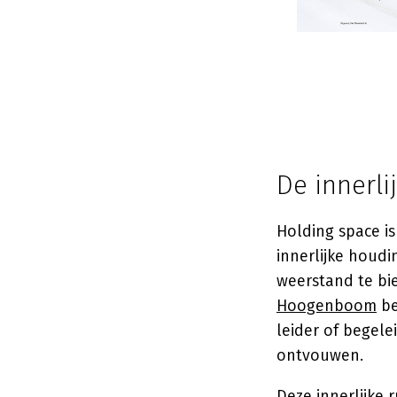
De innerl
Holding space i
innerlijke houdi
weerstand te bi
Hoogenboom
be
leider of begele
ontvouwen.
Deze innerlijke 