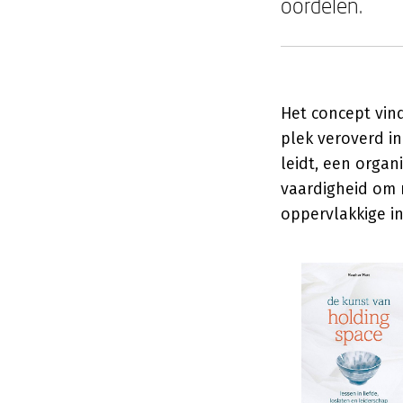
oordelen.
Het concept vind
plek veroverd i
leidt, een organ
vaardigheid om r
oppervlakkige in