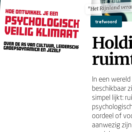
"Het Rijnland ver
"Het Rijnland ver
trefwoord
Holdi
ruim
In een wereld
beschikbaar zi
simpel lijkt: 
psychologisch
oordeel of vo
aanwezig zijn