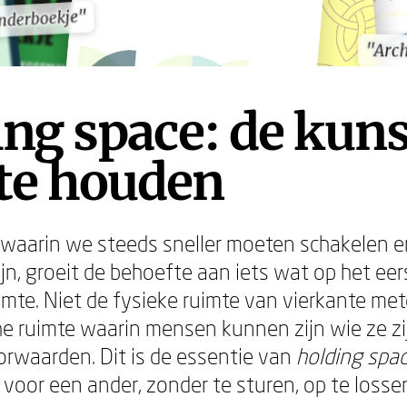
anderboekje"
anderboekje"
"Arc
"Arc
ng space: de kuns
te houden
 waarin we steeds sneller moeten schakelen 
jn, groeit de behoefte aan iets wat op het eer
ruimte. Niet de fysieke ruimte van vierkante me
e ruimte waarin mensen kunnen zijn wie ze zi
orwaarden. Dit is de essentie van
holding spa
 voor een ander, zonder te sturen, op te losse