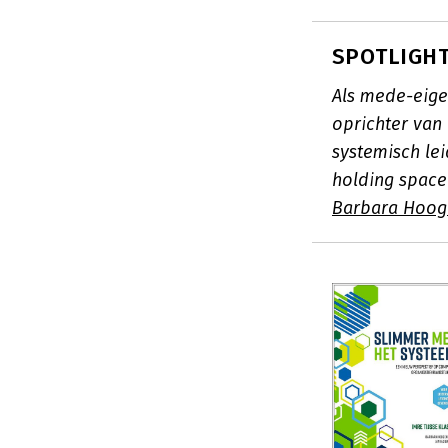
SPOTLIGHT
Als mede-eige
oprichter va
systemisch le
holding space
Barbara Hoo