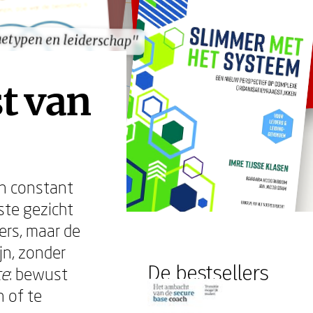
hetypen en leiderschap"
hetypen en leiderschap"
t van
en constant
ste gezicht
ters, maar de
jn, zonder
De bestsellers
ce
: bewust
n of te