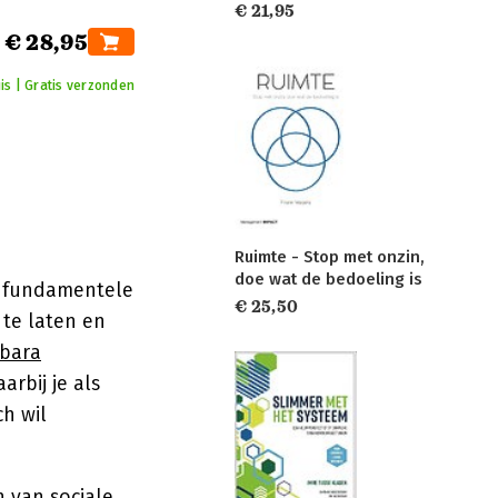
€ 21,95
€ 28,95
is | Gratis verzonden
Ruimte - Stop met onzin,
doe wat de bedoeling is
n fundamentele
€ 25,50
 te laten en
bara
rbij je als
ch wil
n van sociale