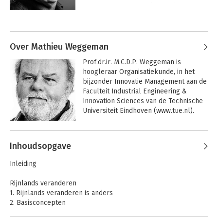
initiatiefnemer en medeoprichter van 
het kwartaalmagazine Slow 
Andere boeken door Jaap Peters
Management.
Over Mathieu Weggeman
Prof.dr.ir. M.C.D.P. Weggeman is 
hoogleraar Organisatiekunde, in het 
bijzonder Innovatie Management aan de 
Faculteit Industrial Engineering & 
Innovation Sciences van de Technische 
Universiteit Eindhoven (www.tue.nl). 
Daarnaast is hij strategic associate van 
Squarewise, Amsterdam 
Andere boeken door Mathieu
(www.squarewise.com) en voert hij een 
Inhoudsopgave
Weggeman
eigen praktijk als bestuursadviseur. In 
Nieuw Europees
Het Rijnland boekje
Organiseren
zijn adviespraktijk houdt Weggeman 
Inleiding
zich onder meer bezig met het 
ontwerpen van de inrichting en 
Rijnlands veranderen
besturing van professionele 
1. Rijnlands veranderen is anders
organisaties, het faciliteren van een 
2. Basisconcepten
innovatie- en kennisvriendelijke 
cultuur, de productiviteit van 