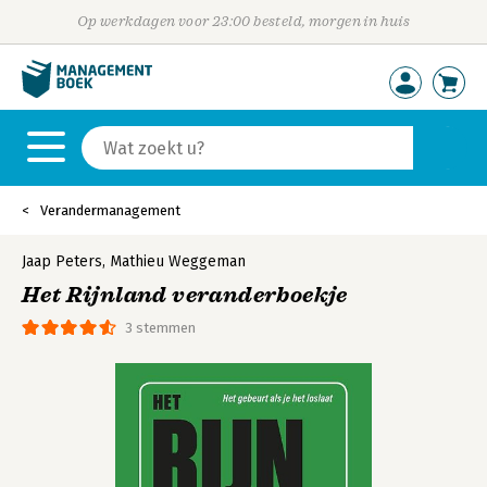
Op werkdagen voor 23:00 besteld, morgen in huis
Verandermanagement
Jaap Peters
,
Mathieu Weggeman
Het Rijnland veranderboekje
3 stemmen