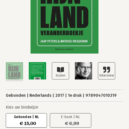
Gebonden
Nederlands
2017
1e druk
9789047010319
Kies uw bindwijze
Gebonden | NL
E-book | NL
€ 15,00
€ 6,99