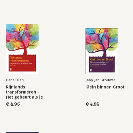
professionals
Bekijk alle boeken
Hans Uijen
Jaap Jan Brouwer
Rijnlands
Klein binnen Groot
transformeren -
Het gebeurt als je
het door hebt (deel
€ 4,95
€ 4,95
4)