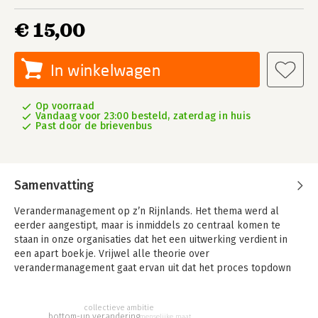
€ 15,00
In winkelwagen
Op voorraad
Vandaag voor 23:00 besteld, zaterdag in huis
Past door de brievenbus
Samenvatting
Verandermanagement op z’n Rijnlands. Het thema werd al
eerder aangestipt, maar is inmiddels zo centraal komen te
staan in onze organisaties dat het een uitwerking verdient in
een apart boekje. Vrijwel alle theorie over
verandermanagement gaat ervan uit dat het proces topdown
moet worden ingevoerd.
Dat het middel daarmee het doel dwarsboomt, is evident voor
collectieve ambitie
bottom-up verandering
menselijke maat