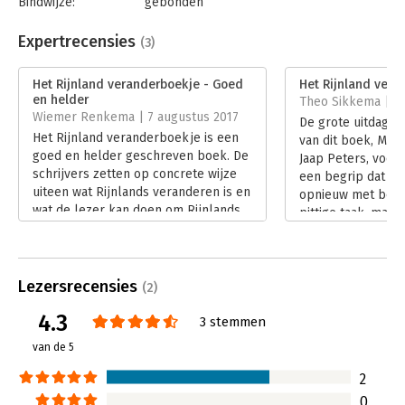
Bindwijze:
gebonden
Aantal pagina's:
128
Uitgever:
Business Contact
Expertrecensies
(3)
Druk:
1
Verschijningsdatum:
2-6-2017
Het Rijnland veranderboekje - Goed
Het Rijnland vera
en helder
Theo Sikkema | 19 
Hoofdrubriek:
Verandermanagement
Wiemer Renkema | 7 augustus 2017
De grote uitdaging
Serie:
Het Rijnland
Het Rijnland veranderboekje is een
van dit boek, Ma
goed en helder geschreven boek. De
Jaap Peters, voor
schrijvers zetten op concrete wijze
een begrip dat br
uiteen wat Rijnlands veranderen is en
opnieuw met betek
wat de lezer kan doen om Rijnlands
pittige taak, maar 
te veranderen binnen de organisatie.
in goede handen!
Lees verder
Lees verder
Lezersrecensies
(2)
4.3
3 stemmen
van de 5
2
0