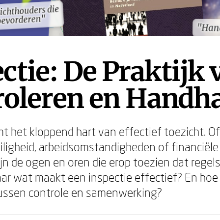
ichthouders die
ichthouders die
bevorderen"
bevorderen"
"Han
"Han
ctie: De Praktijk 
roleren en Handh
mt het kloppend hart van effectief toezicht. O
ligheid, arbeidsomstandigheden of financiële
ijn de ogen en oren die erop toezien dat rege
ar wat maakt een inspectie effectief? En hoe
tussen controle en samenwerking?