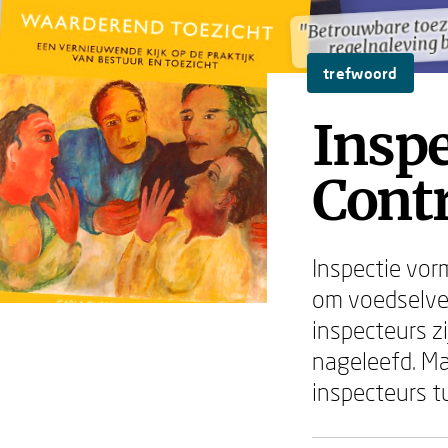
"Betrouwbare toez
"Betrouwbare toez
regelnaleving 
regelnaleving 
trefwoord
Inspe
Cont
Inspectie vor
om voedselvei
inspecteurs z
nageleefd. Ma
inspecteurs 