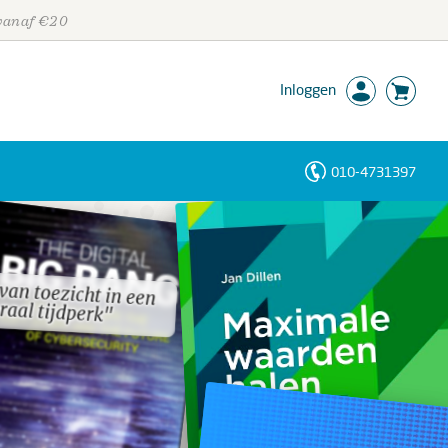
 vanaf €20
Inloggen
010-4731397
Personen
Trefwoorden
 van toezicht in een
 van toezicht in een
raal tijdperk"
raal tijdperk"