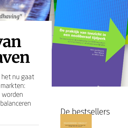
dhaving"
dhaving"
van
aven
f het nu gaat
 markten:
ls worden
 balanceren
De bestsellers