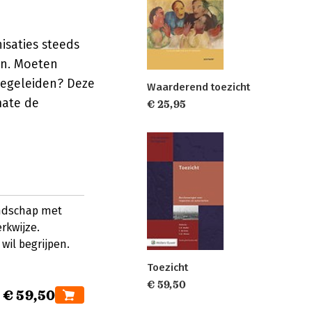
isaties steeds
en. Moeten
begeleiden? Deze
Waarderend toezicht
mate de
€ 25,95
andschap met
rkwijze.
wil begrijpen.
Toezicht
€ 59,50
€ 59,50