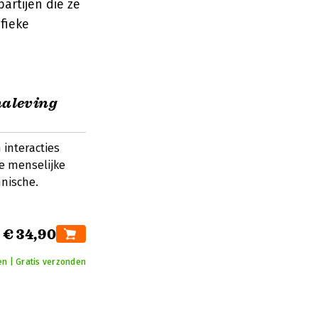
artijen die ze
fieke
naleving
 interacties
e menselijke
hnische.
€ 34,90
n | Gratis verzonden