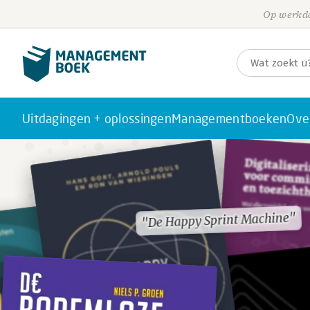
Op werkda
Uitdagingen + oplossingen
Managementboeken
Ove
"De Happy Sprint Machine"
"De Happy Sprint Machine"