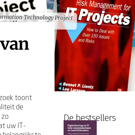
ormation Technology Project
ormation Technology Project
Management"
Management"
 van
rzoek toont
liteit de
 zo
De bestsellers
at uw IT-
e belangrijkste