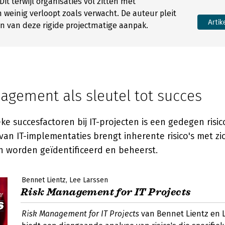
it terwijl organisaties vol zitten met
en weinig verloopt zoals verwacht. De auteur pleit
Artik
en van deze rigide projectmatige aanpak.
agement als sleutel tot succes
eke succesfactoren bij IT-projecten is een gedegen ri
van IT-implementaties brengt inherente risico's met zi
n worden geïdentificeerd en beheerst.
Bennet Lientz
Lee Larssen
Risk Management for IT Projects
Risk Management for IT Projects
van Bennet Lientz en 