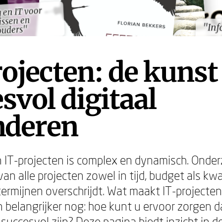
g en IT voor
g en IT voor
ssen en
ssen en
"Inf
"Inf
ouders"
ouders"
ojecten: de kunst
svol digitaal
nderen
 IT-projecten is complex en dynamisch. Onde
n alle projecten zowel in tijd, budget als kwa
ermijnen overschrijdt. Wat maakt IT-projecten
 belangrijker nog: hoe kunt u ervoor zorgen d
succesvol zijn? Deze pagina biedt inzicht in d