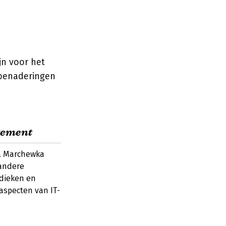
jn voor het
 benaderingen
gement
T. Marchewka
 andere
odieken en
aspecten van IT-