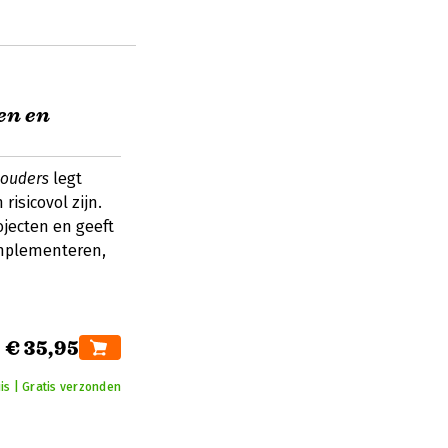
en en
houders
legt
isicovol zijn.
ojecten en geeft
 implementeren,
€ 35,95
is | Gratis verzonden