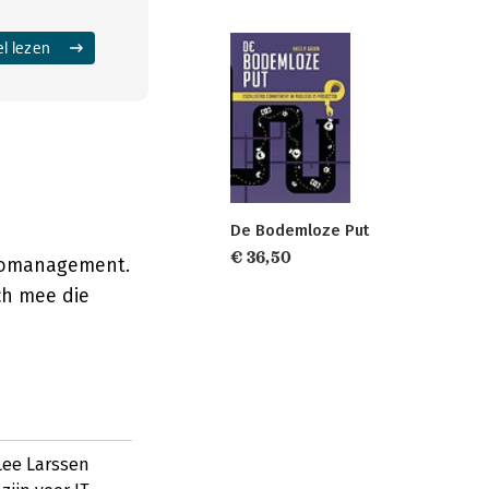
el lezen
De Bodemloze Put
€ 36,50
sicomanagement.
ch mee die
Lee Larssen