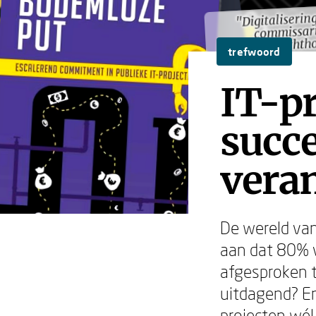
"Digitaliserin
"Digitaliserin
commissari
commissari
toezichth
toezichth
trefwoord
IT-pr
succe
vera
De wereld van
aan dat 80% va
afgesproken t
uitdagend? En
projecten wél 