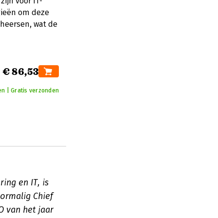
zijn voor IT-
egieën om deze
beheersen, wat de
€ 86,53
en | Gratis verzonden
ing en IT, is
oormalig Chief
O van het jaar