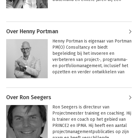
internationaal ingenieursbureau. Bert 
was tevens meer dan 12 jaar verbonden 
Andere boeken door Bert Hedeman
aan de universiteit als hoofddocent in 
project- en programmamanagement. 

Over Henny Portman
Bert is vanaf het begin betrokken bij de 
Henny Portman is eigenaar van Portman 
IPMA-certificering in Nederland. In de 
PM(O) Consultancy en biedt 
afgelopen jaren heeft Bert 
begeleiding bij het invoeren en 
verschillende boeken geschreven over 
verbeteren van project-, programma- 
project- en programmamanagement 
en portfoliomanagement, inclusief het 
(o.a. IPMA, Agile, PRINCE2, MSP).
opzetten en verder ontwikkelen van 
PMO’s. Hij is auteur van een aantal 
managementboeken, waaronder 'Agile 
Andere boeken door Henny
portfoliomanagement', 'De kunst van 
Portman
Over Ron Seegers
goed opdrachtgeverschap’, Scaling 
Projectmanagement
PRINCE2® 7 Project
op basis van ICB4
Management
agile in organisaties' en 'Agile with a 
Ron Seegers is directeur van 
smile'. 
Projectmeester training en coaching. Hij 
is trainer en coach op het gebied van 
PRINCE2 en IPMA. Hij heeft een aantal 
projectmanagementpublicaties op zijn 
naam en heeft verschillende 