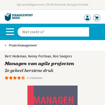
Op werkdagen voor 23:00 besteld, morgen in huis
Projectmanagement
Bert Hedeman
,
Henny Portman
,
Ron Seegers
Managen van agile projecten
2e geheel herziene druk
4 stemmen