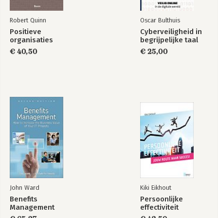
31. Lean Six Sigma
32. Combineren van verschillende aanpakken in één project
Robert Quinn
Oscar Bulthuis
33. Managen verschillende aanpakken in één portfolio
Positieve
Cyberveiligheid in
organisaties
begrijpelijke taal
Bijlagen
€ 40,50
€ 25,00
A: Vragenlijst Projectaanpak
B: AgilePM-rollen en verantwoordelijkheden
C: AgilePM-productiespecificatie
C: Begrippenlijst
D: Vertaallijsten
Literatuurlijsten
Index
John Ward
Kiki Eikhout
Benefits
Persoonlijke
Management
effectiviteit