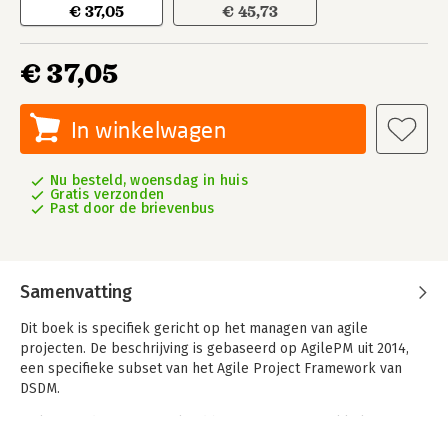
€ 37,05
€ 45,73
€ 37,05
In winkelwagen
Nu besteld, woensdag in huis
Gratis verzonden
Past door de brievenbus
Samenvatting
Dit boek is specifiek gericht op het managen van agile
projecten. De beschrijving is gebaseerd op AgilePM uit 2014,
een specifieke subset van het Agile Project Framework van
DSDM.
Agile is sinds ca. 1990 geliefd bij IT-systeemontwikkelaars en is
in het bijzonder geschikt voor het uitvoeren van kort-cyclische