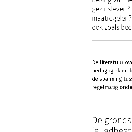
gezinsleven? 
maatregelen? E
ook zoals bed
De literatuur ov
pedagogiek en be
de spanning tus
regelmatig onder
De gronds
jeugdbes