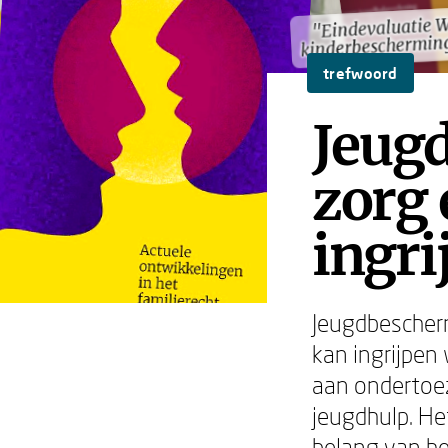
"Eindevaluatie W
"Eindevaluatie W
kinderbeschermin
kinderbeschermin
trefwoord
Jeug
zorg 
ingri
Jeugdbescherm
kan ingrijpen
aan ondertoez
jeugdhulp. H
belang van he