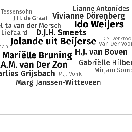
Lianne Antonides
 Tessensohn
Vivianne Dörenberg
J.H. de Graaf
Ido Weijers
lita van der Mersch
D.J.H. Smeets
 Liefaard
D.S. Verkroo
Jolande uit Beijerse
van Der Voo
Haan
H.J. van Boven
Mariëlle Bruning
Gabriëlle Hilbe
.A.M. van Der Zon
Mirjam Som
rlies Grijsbach
M.J. Vonk
Marg Janssen-Witteveen