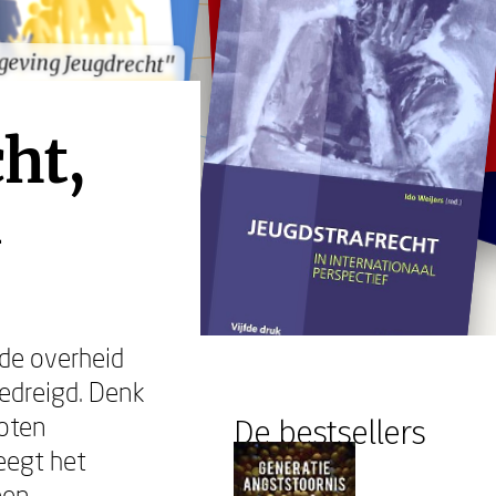
geving Jeugdrecht"
geving Jeugdrecht"
ht,
de overheid
bedreigd. Denk
loten
De bestsellers
eegt het
een