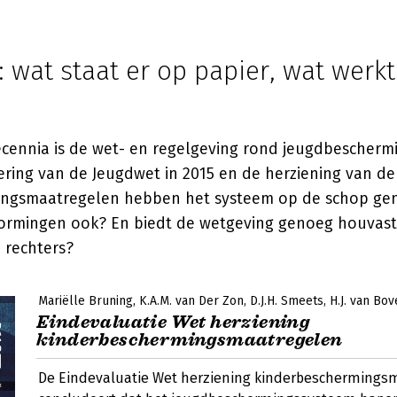
 wat staat er op papier, wat werkt
cennia is de wet- en regelgeving rond jeugdbeschermi
ering van de Jeugdwet in 2015 en de herziening van de
ingsmaatregelen hebben het systeem op de schop ge
ormingen ook? En biedt de wetgeving genoeg houvast
 rechters?
Mariëlle Bruning
K.A.M. van Der Zon
D.J.H. Smeets
H.J. van Bo
Eindevaluatie Wet herziening
kinderbeschermingsmaatregelen
De Eindevaluatie Wet herziening kinderbeschermings