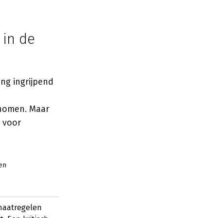
 in de
ng ingrijpend
nomen. Maar
 voor
ven
maatregelen