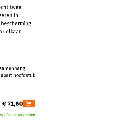
echt twee
geren in
: bescherming
or elkaar.
de samenhang
 apart hoofdstuk
€ 71,50
is | Gratis verzonden