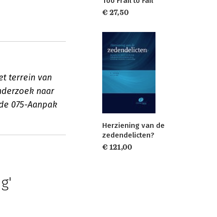
Too Frail to Fail
€ 27,50
t terrein van
nderzoek naar
 de 075-Aanpak
Herziening van de
zedendelicten?
€ 121,00
g'