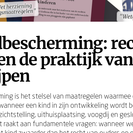
et herziening
et herziening
gsmaatregelen"
gsmaatregelen"
"Wet
"Wet
dbescherming: rec
en de praktijk van
jpen
ing is het stelsel van maatregelen waarmee 
 wanneer een kind in zijn ontwikkeling wordt 
ichtstelling, uithuisplaatsing, voogdij en ges
et raakt aan fundamentele vragen: wanneer w
t kind zwaarder dan het recht van ouders op 