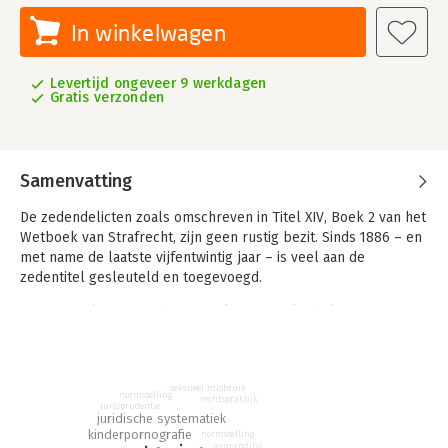
In winkelwagen
Levertijd ongeveer 9 werkdagen
Gratis verzonden
Samenvatting
De zedendelicten zoals omschreven in Titel XIV, Boek 2 van het
Wetboek van Strafrecht, zijn geen rustig bezit. Sinds 1886 – en
met name de laatste vijfentwintig jaar – is veel aan de
zedentitel gesleuteld en toegevoegd.
Diverse malen is daarbij gesproken over algehele herziening,
maar uiteindelijk heeft die nooit plaatsgevonden; de
basisstructuur is sinds 1886 gelijk gebleven. Ondertussen is
onze maatschappij in technologisch opzicht sterk veranderd –
gedacht kan worden aan de komst van de smartphone en de
seksueel misbruik
normstelling
rechtspraktijk
jurisprudentie
webcam – wat onder meer zijn uitwerking heeft op de wijze
juridische systematiek
waarop mensen zich seksueel kunnen uiten en seksueel
kinderpornografie
normstelling
aanranding