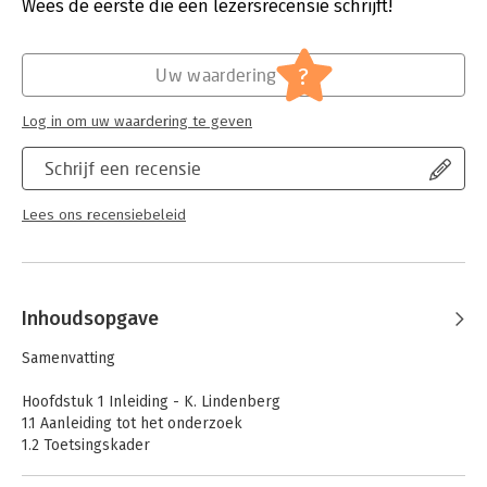
Verschijningsdatum:
22-3-2016
Wees de eerste die een lezersrecensie schrijft!
Hoofdrubriek:
Juridisch
Jongbloed:
Strafrecht – Delicten
?
Uw waardering
Log in om uw waardering te geven
Schrijf een recensie
Lees ons recensiebeleid
Inhoudsopgave
Samenvatting
Hoofdstuk 1 Inleiding - K. Lindenberg
1.1 Aanleiding tot het onderzoek
1.2 Toetsingskader
1.3 Vragen, methoden en opzet van het onderzoek