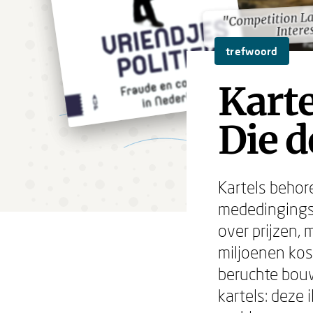
"Competition La
"Competition La
Intere
Intere
trefwoord
Kart
Die d
Kartels behor
mededingingsr
over prijzen,
miljoenen kos
beruchte bouw
kartels: deze