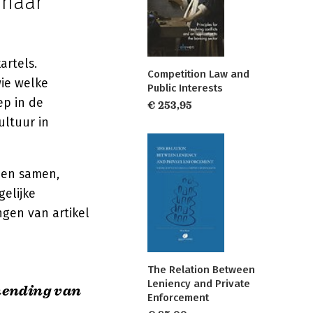
 naar
rtels.
Competition Law and
ie welke
Public Interests
ep in de
€ 253,95
ultuur in
men samen,
gelijke
gen van artikel
The Relation Between
Leniency and Private
hending van
Enforcement