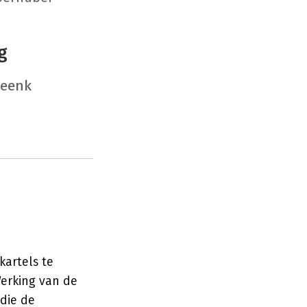
g
Tjeenk
artels te
Werking van de
die de