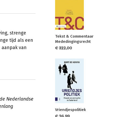
ving, strenge
Tekst & Commentaar
ge tijd als een
Mededingingsrecht
de aanpak van
€ 322,00
 de Nederlandse
enlang
Vriendjespolitiek
€ 26,99