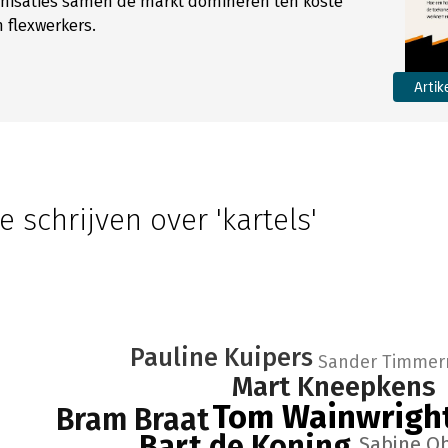
nisaties samen de markt domineren ten koste
 flexwerkers.
Artik
e schrijven over 'kartels'
Pauline Kuipers
Sander Timme
Mart Kneepkens
Tom Wainwrigh
Bram Braat
Bart de Koning
Sabine O