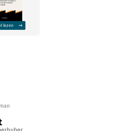
el lezen
rman
t
berhuber