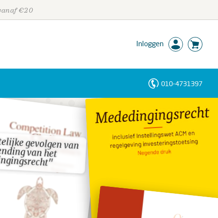
 vanaf €20
Inloggen
010-4731397
Personen
Trefwoorden
elijke gevolgen van
nding van het
elijke gevolgen van
nding van het
ngingsrecht"
ngingsrecht"