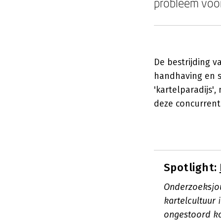
probleem voor
De bestrijding v
handhaving en s
'kartelparadijs'
deze concurrent
Spotlight:
Onderzoeksjou
kartelcultuur
ongestoord k