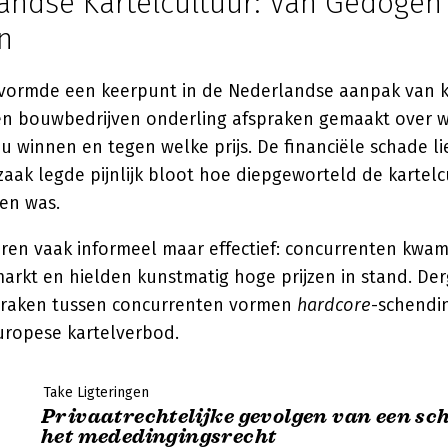
andse Kartelcultuur: Van Gedogen
n
ormde een keerpunt in de Nederlandse aanpak van ka
n bouwbedrijven onderling afspraken gemaakt over w
 winnen en tegen welke prijs. De financiële schade li
zaak legde pijnlijk bloot hoe diepgeworteld de kartelc
en was.
ren vaak informeel maar effectief: concurrenten kwa
rkt en hielden kunstmatig hoge prijzen in stand. Der
praken tussen concurrenten vormen
hardcore
-schendin
uropese kartelverbod.
Take Ligteringen
Privaatrechtelijke gevolgen van een sc
het mededingingsrecht