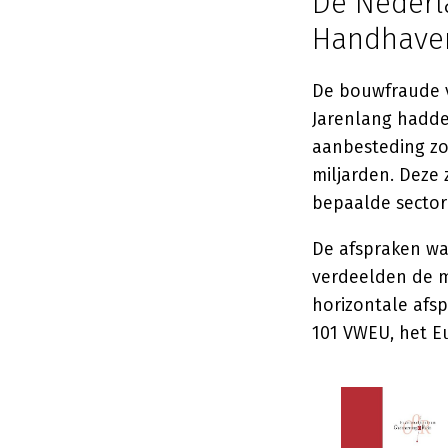
De Nederl
Handhave
De bouwfraude v
Jarenlang hadde
aanbesteding zou
miljarden. Deze 
bepaalde sector
De afspraken wa
verdeelden de ma
horizontale afs
101 VWEU, het E