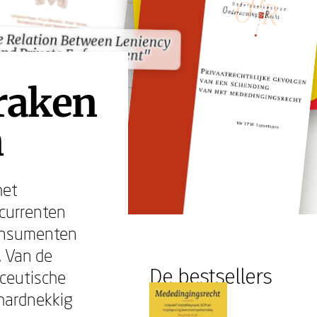
 Relation Between Leniency
 Relation Between Leniency
nd Private Enforcement"
nd Private Enforcement"
raken
n
het
currenten
consumenten
. Van de
De bestsellers
aceutische
 hardnekkig