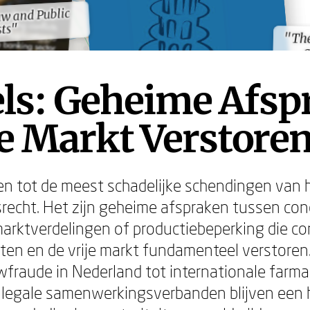
w and Public
w and Public
sts"
sts"
"The
"The
a
a
els: Geheime Afsp
e Markt Verstore
en tot de meest schadelijke schendingen van 
echt. Het zijn geheime afspraken tussen con
 marktverdelingen of productiebeperking die 
ten en de vrije markt fundamenteel verstoren
fraude in Nederland tot internationale farm
 illegale samenwerkingsverbanden blijven een