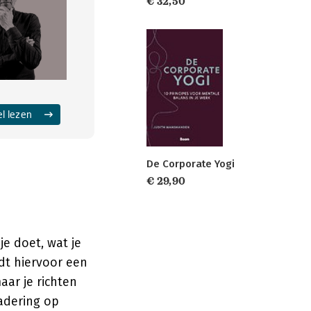
€ 32,50
el lezen
De Corporate Yogi
€ 29,90
je doet, wat je
dt hiervoor een
aar je richten
adering op