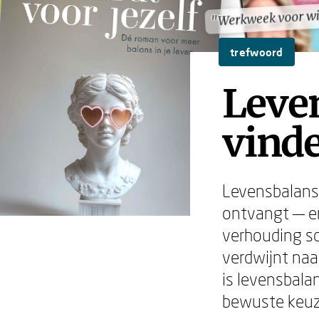
"Werkweek voor w
"Werkweek voor w
trefwoord
Leve
vinde
Levensbalans 
ontvangt — en
verhouding sc
verdwijnt naa
is levensbala
bewuste keuz