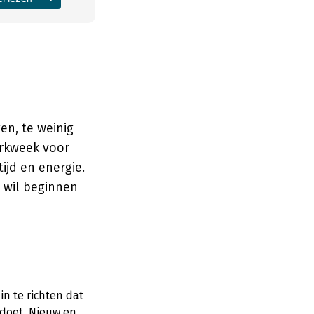
en, te weinig
rkweek voor
ijd en energie.
n wil beginnen
n te richten dat
e doet. Nieuw en