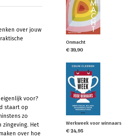
denken over jouw
raktische
Onmacht
€ 39,90
eigenlijk voor?
nd staart op
minstens zo
Werkweek voor winnaars
n zingeving. Het
€ 24,95
e maken over hoe