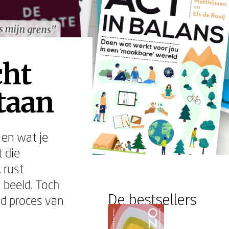
is mijn grens"
is mijn grens"
cht
taan
 en wat je
 die
 rust
 beeld. Toch
De bestsellers
nd proces van