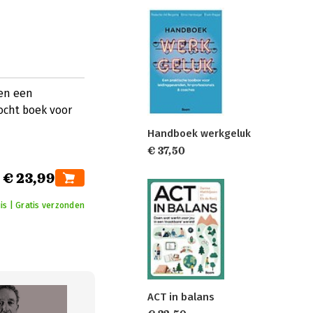
men een
ocht boek voor
Handboek werkgeluk
€ 37,50
€ 23,99
is | Gratis verzonden
ACT in balans