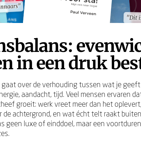
innaars"
innaars"
"Dit 
"Dit 
nsbalans: evenwi
n in een druk bes
gaat over de verhouding tussen wat je geeft
ergie, aandacht, tijd. Veel mensen ervaren dat
heef groeit: werk vreet meer dan het oplevert,
r de achtergrond, en wat écht telt raakt buiten
ns geen luxe of einddoel, maar een voortdure
es.