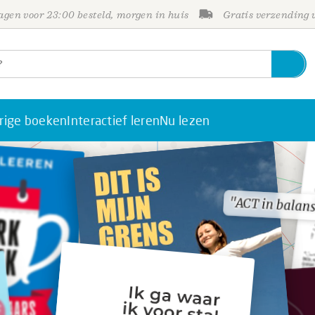
gen voor 23:00 besteld, morgen in huis
Gratis verzending
rige boeken
Interactief leren
Nu lezen
"ACT in balan
"ACT in balan