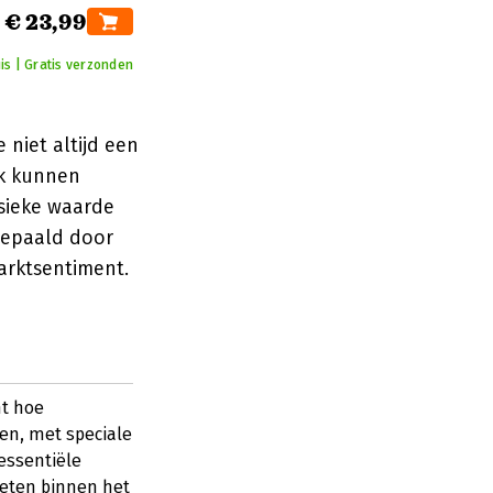
€ 23,99
is | Gratis verzonden
 niet altijd een
ek kunnen
sieke waarde
bepaald door
arktsentiment.
ht hoe
n, met speciale
essentiële
eten binnen het