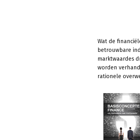
Wat de financiël
betrouwbare indi
marktwaardes dr
worden verhande
rationele overw