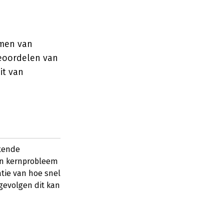
emen van
beoordelen van
it van
rtende
en kernprobleem
atie van hoe snel
gevolgen dit kan