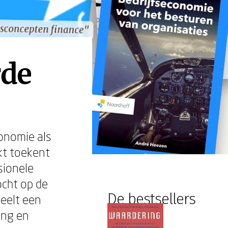
isconcepten finance"
isconcepten finance"
rde
conomie als
kt toekent
sionele
ocht op de
De bestsellers
eelt een
ing en