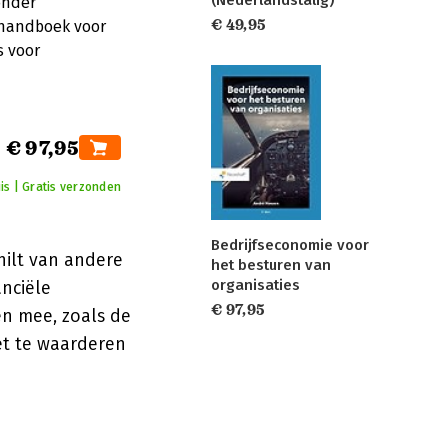
onder
€ 49,95
 handboek voor
s voor
€ 97,95
is | Gratis verzonden
Bedrijfseconomie voor
ilt van andere
het besturen van
organisaties
nciële
€ 97,95
en mee, zoals de
et te waarderen