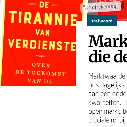
"De afrekening"
"De afrekening"
trefwoord
Mark
die d
Marktwaarde i
ons dagelijks
aan een onder
kwaliteiten. 
open markt, b
cruciale rol b