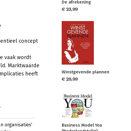
De afrekening
€ 23,99
e
entieel concept
e vaak wordt
ald. Marktwaarde
Winstgevende plannen
mplicaties heeft
€ 29,99
n
n organisaties'
Business Model You
(Nederlandstalig)