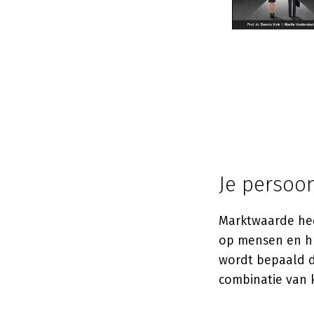
Je persoo
Marktwaarde heef
op mensen en hu
wordt bepaald d
combinatie van k