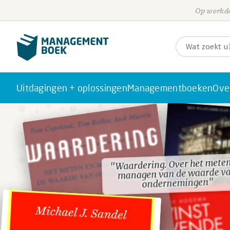
Op werkda
Uitdagingen + oplossingen
Managementboeken
Ove
"Waardering. Over het mete
"Waardering. Over het mete
managen van de waarde v
managen van de waarde v
ondernemingen"
ondernemingen"