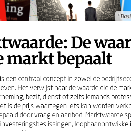
"Bas
"Bas
twaarde: De waa
e markt bepaalt
s een centraal concept in zowel de bedrijfse
 leven. Het verwijst naar de waarde die de mar
neming, bezit, dienst of zelfs iemands profes
Het is de prijs waartegen iets kan worden verk
epaald door vraag en aanbod. Marktwaarde sp
ij investeringsbeslissingen, loopbaanontwikkel