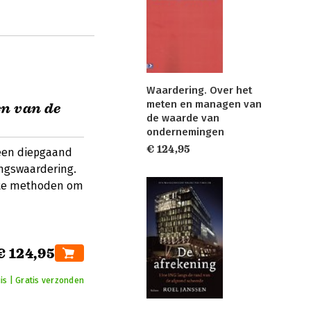
Waardering. Over het
meten en managen van
n van de
de waarde van
ondernemingen
€ 124,95
e een diepgaand
ingswaardering.
kste methoden om
€ 124,95
is | Gratis verzonden