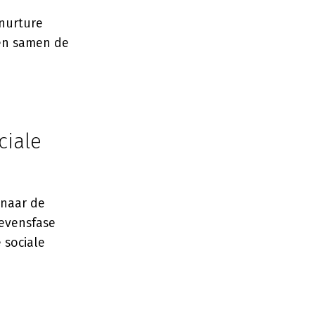
 nurture
ren samen de
ciale
 naar de
levensfase
 sociale