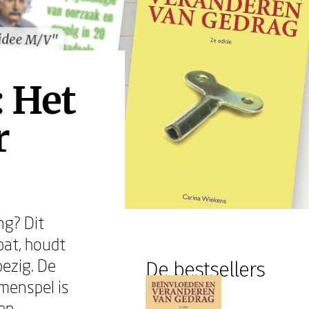
 idee M/V"
 idee M/V"
: Het
r
ng? Dit
bat, houdt
ezig. De
De bestsellers
menspel is
 en