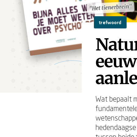
"Het tienerbrein"
"Het tienerbrein"
trefwoord
Natur
eeuw
aanl
Wat bepaalt m
fundamentele 
wetenschapper
hedendaagse 
tussen beide 