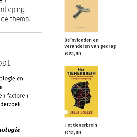
rdieping
nde thema.
Beïnvloeden en
veranderen van gedrag
€ 51,99
bat
ologie en
ze
en factoren
nderzoek.
Het tienerbrein
hologie
€ 21,99