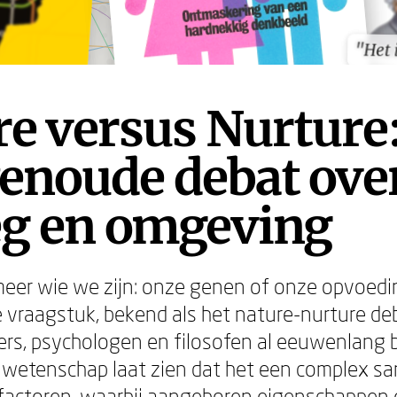
"Het
"Het
e versus Nurture
enoude debat ove
eg en omgeving
eer wie we zijn: onze genen of onze opvoedi
vraagstuk, bekend als het nature-nurture de
s, psychologen en filosofen al eeuwenlang b
wetenschap laat zien dat het een complex sa
factoren, waarbij aangeboren eigenschappen