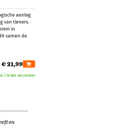
logische aanleg
g van tieners.
brein in
dit samen de
€ 21,99
is | Gratis verzonden
eeft en