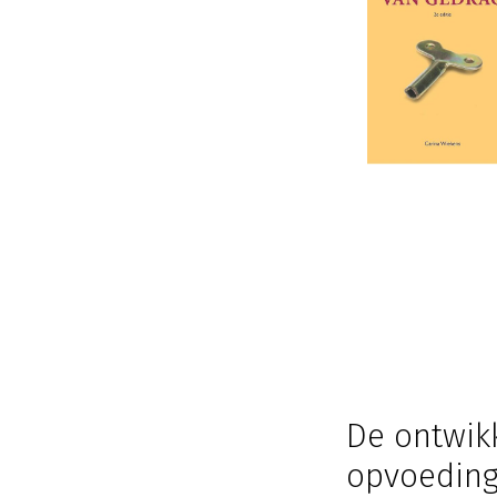
De ontwikk
opvoedin