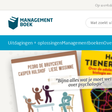
Op werkda
Uitdagingen + oplossingen
Managementboeken
Ove
"Bijna alles wat je moet we
"Bijna alles wat je moet we
over psychologie"
over psychologie"