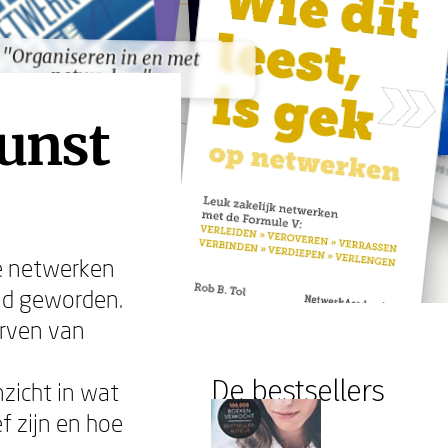
"Organiseren in en met
"Organiseren in en met
netwerken"
netwerken"
unst
ve netwerken
id geworden.
erven van
De bestsellers
nzicht in wat
f zijn en hoe