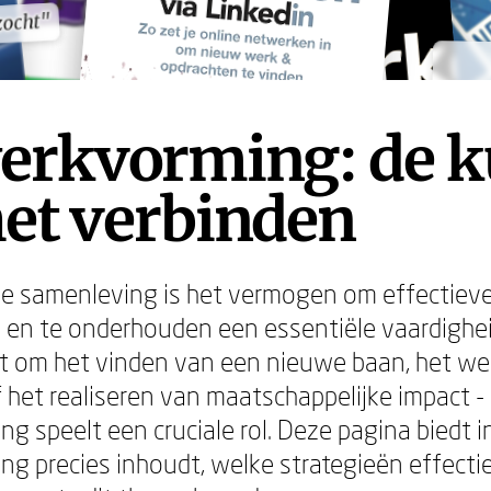
zocht"
zocht"
erkvorming: de k
et verbinden
ge samenleving is het vermogen om effectie
 en te onderhouden een essentiële vaardighe
t om het vinden van een nieuwe baan, het w
 het realiseren van maatschappelijke impact -
g speelt een cruciale rol. Deze pagina biedt i
g precies inhoudt, welke strategieën effectie