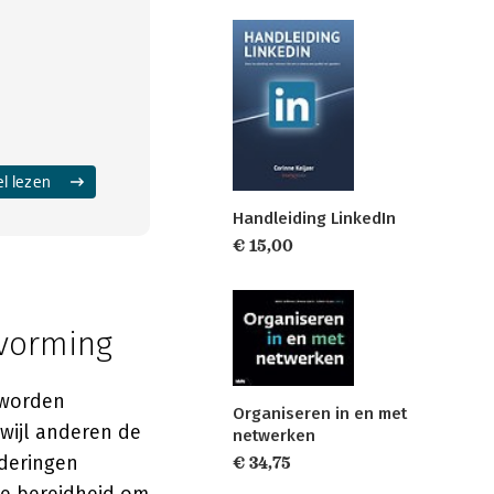
el lezen
Handleiding LinkedIn
€ 15,00
kvorming
 worden
Organiseren in en met
wijl anderen de
netwerken
aderingen
€ 34,75