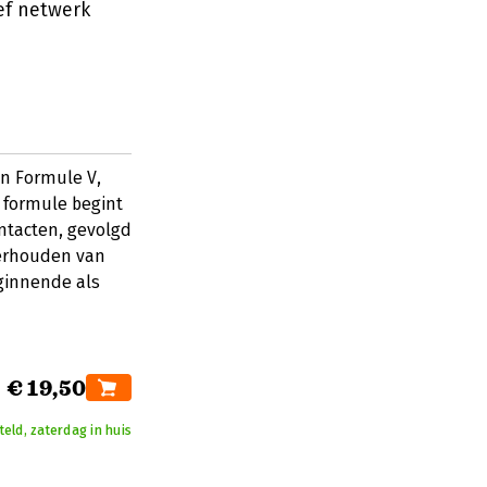
ief netwerk
ijn Formule V,
 formule begint
ntacten, gevolgd
derhouden van
eginnende als
€ 19,50
eld, zaterdag in huis