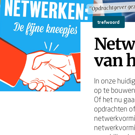
"Opdrachtgever ge
"Opdrachtgever ge
trefwoord
Netw
van h
In onze huidi
op te bouwen
Of het nu gaa
opdrachten of
netwerkvormin
netwerkvormin