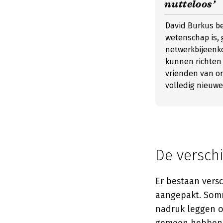
nutteloos’
David Burkus be
wetenschap is, 
netwerkbijeenko
kunnen richten 
vrienden van on
volledig nieuw
De versch
Er bestaan vers
aangepakt. Somm
nadruk leggen o