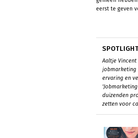
gemeen hebben, 
eerst te geven v
SPOTLIGHT:
Aaltje Vincen
jobmarketing e
ervaring en v
'Jobmarketing 
duizenden pro
zetten voor c