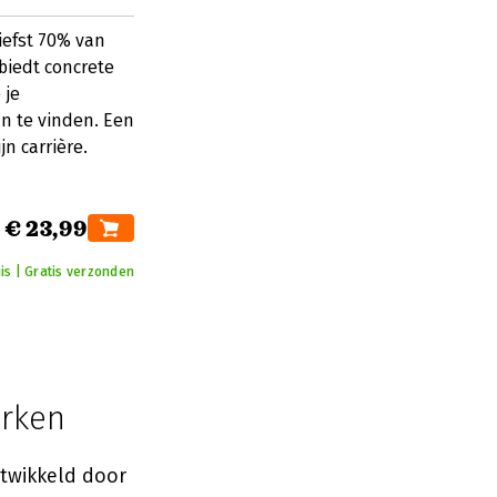
liefst 70% van
biedt concrete
 je
n te vinden. Een
n carrière.
€ 23,99
is | Gratis verzonden
erken
ntwikkeld door