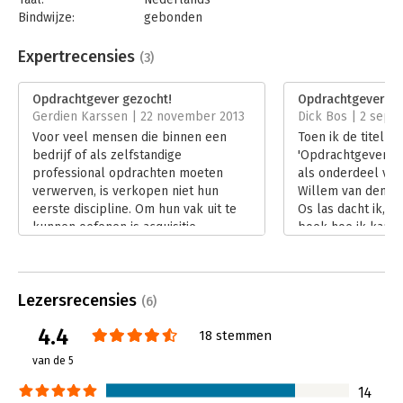
Bindwijze:
gebonden
Aantal pagina's:
272
Uitgever:
Uitgeverij Krokoboek
Expertrecensies
(3)
Druk:
2
Verschijningsdatum:
19-2-2024
Opdrachtgever gezocht!
Opdrachtgever ge
Gerdien Karssen | 22 november 2013
Dick Bos | 2 sept
Hoofdrubriek:
Algemeen management
Voor veel mensen die binnen een
Toen ik de titel v
bedrijf of als zelfstandige
'Opdrachtgever ge
professional opdrachten moeten
als onderdeel van 
verwerven, is verkopen niet hun
Willem van den Br
eerste discipline. Om hun vak uit te
Os las dacht ik, 'Y
kunnen oefenen is acquisitie
boek hoe ik kan l
noodzakelijk, maar ze voelen zich
opdrachtgevers bi
hier vaak ongemakkelijk bij. In het
is echter vooral e
vlot lezende boek 'Opdrachtgever
inzien hoe het kan
Lezersrecensies
gezocht' geven Jan Willem van den
aan jou om er wat
(6)
Brink en Maarten van Os veel
vond het leerzaam
4.4
18 stemmen
praktische tips om bij nieuwe
om te lezen.
potentiële klanten aan tafel te
Lees verder
van de 5
komen en op een voor alle partijen
prettige manier een koopgesprek te
14