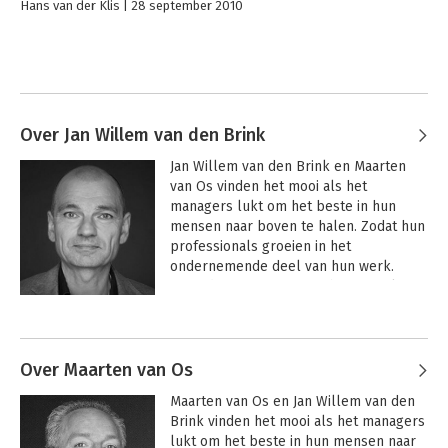
Hans van der Klis
28 september 2010
Over Jan Willem van den Brink
Jan Willem van den Brink en Maarten 
van Os vinden het mooi als het 
managers lukt om het beste in hun 
mensen naar boven te halen. Zodat hun 
professionals groeien in het 
ondernemende deel van hun werk. 
Want dat zorgt voor nog betere relaties 
met opdrachtgevers en collega’s, en de 
Andere boeken door Jan Willem
beste en leukste opdrachten.

van den Brink
De afgelopen jaren mochten ze samen 
Over Maarten van Os
met hun collega’s van Dreamfactory 
Maarten van Os en Jan Willem van den 
duizenden inhoudelijk sterke 
Brink vinden het mooi als het managers 
professionals en hun leiders helpen bij 
lukt om het beste in hun mensen naar 
het vinden en tevreden houden van 