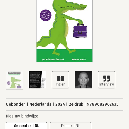
Gebonden
Nederlands
2024
2e druk
9789082962635
Kies uw bindwijze
Gebonden | NL
E-book | NL