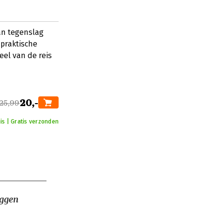
an tegenslag
 praktische
eel van de reis
20,-
25,99
is | Gratis verzonden
iggen