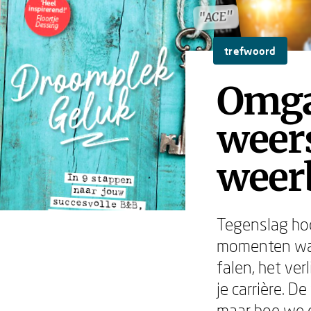
"ACE"
"ACE"
trefwoord
Omga
weer
weer
Tegenslag hoo
momenten waar
falen, het ver
je carrière. 
maar hoe we e