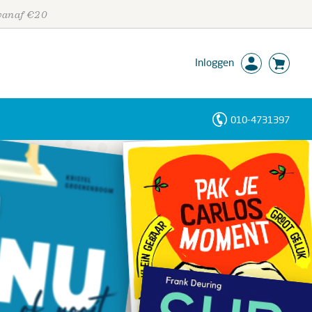
 vanaf €20
Inloggen
010-4731397
Personen
Trefwoorden