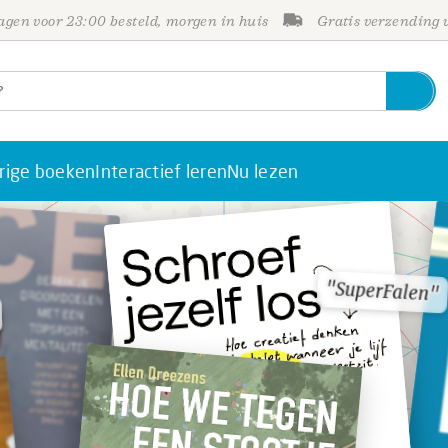
gen voor 23:00 besteld, morgen in huis
Gratis verzending
rige boeken
Interactief leren
Nu lezen
"SuperFalen"
"SuperFalen"