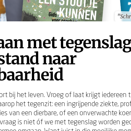
"Schr
"Schr
an met tegenslag
stand naar
baarheid
rt bij het leven. Vroeg of laat krijgt iedereen
op het tegenzit: een ingrijpende ziekte, pro
lies van een dierbare, of een onverwachte koer
De vraag is niet óf we met tegenslag worden ge
rmee omgaan. Want juist in die moeilijke m