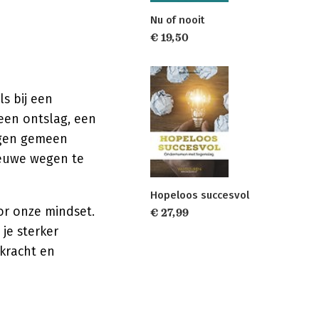
Nu of nooit
€ 19,50
s bij een
een ontslag, een
ingen gemeen
ieuwe wegen te
Hopeloos succesvol
r onze mindset.
€ 27,99
je sterker
kracht en