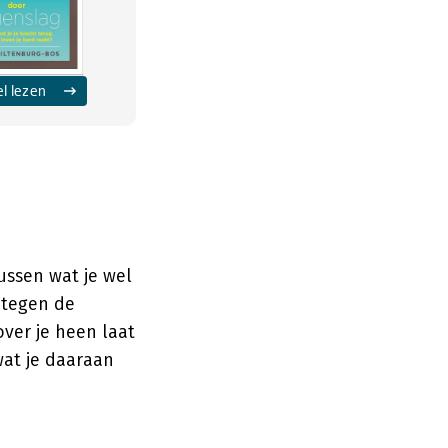
el lezen
ussen wat je wel
 tegen de
 over je heen laat
wat je daaraan