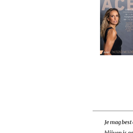
Je mag best 
blijven is g