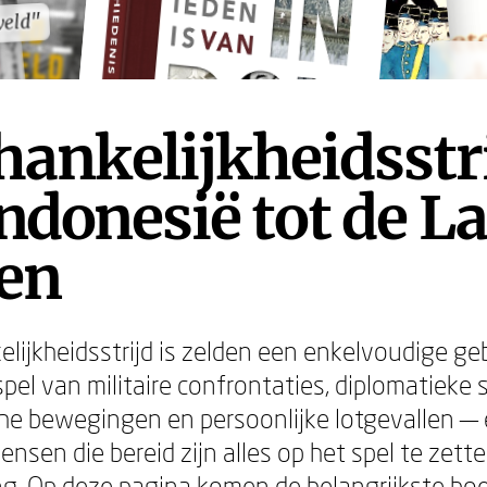
weld"
weld"
ankelijkheidsstri
ndonesië tot de L
en
lijkheidsstrijd is zelden een enkelvoudige ge
el van militaire confrontaties, diplomatieke st
che bewegingen en persoonlijke lotgevallen — e
nsen die bereid zijn alles op het spel te zett
ng. Op deze pagina komen de belangrijkste b