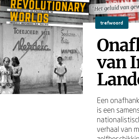
"Het geluid van ge
"Het geluid van ge
trefwoord
Onafh
van I
Land
Een onafhanke
is een samensp
nationalistis
verhaal van me
zelfbeschikki