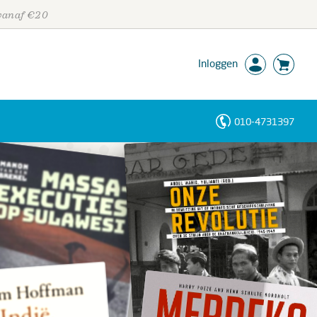
 vanaf €20
Inloggen
010-4731397
Personen
Trefwoorden