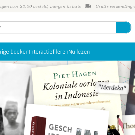
gen voor 23:00 besteld, morgen in huis
Gratis verzending
rige boeken
Interactief leren
Nu lezen
"Merdeka"
"Merdeka"