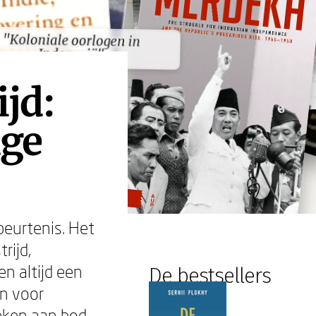
"Koloniale oorlogen in
"Koloniale oorlogen in
Indonesië"
Indonesië"
jd:
age
beurtenis. Het
rijd,
n altijd een
De bestsellers
en voor
oeken aan bod