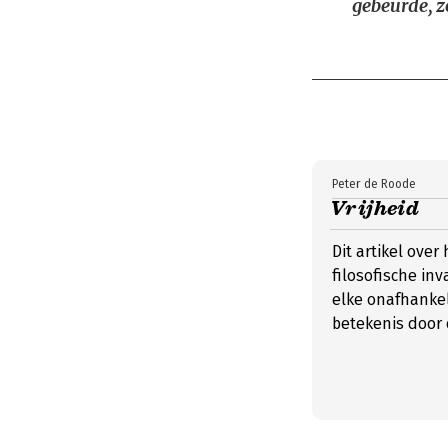
gebeurde, z
Peter de Roode
Vrijheid
Dit artikel over
filosofische inv
elke onafhankel
betekenis door 