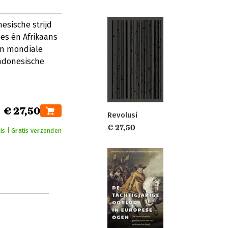
esische strijd
ees én Afrikaans
en mondiale
Indonesische
€ 27,50
Revolusi
€ 27,50
is | Gratis verzonden