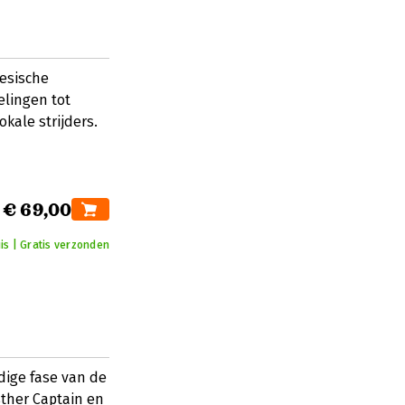
nesische
elingen tot
kale strijders.
€ 69,00
is | Gratis verzonden
dige fase van de
sther Captain en