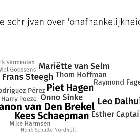
e schrijven over 'onafhankelijkheid
nk Vermeulen
Mariëtte van Selm
Wiel Goossens
Thom Hoffman
Frans Steegh
Raymond Fage
Piet Hagen
odríguez Pérez
Onno Sinke
Harry Poeze
Leo Dalhu
anon van Den Brekel
Esther Capta
Kees Schaepman
Mike Harmsen
Henk Schulte Nordholt