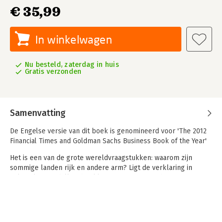
€ 35,99
In winkelwagen
Nu besteld, zaterdag in huis
Gratis verzonden
Samenvatting
De Engelse versie van dit boek is genomineerd voor 'The 2012
Financial Times and Goldman Sachs Business Book of the Year'
Het is een van de grote wereldvraagstukken: waarom zijn
sommige landen rijk en andere arm? Ligt de verklaring in
culturele verschillen, het klimaat of geografische
omstandigheden? Of is er een andere oorzaak? Waarom is
bijvoorbeeld Botswana een van de snelst groeiende
economieën ter wereld en blijven andere Afrikaanse landen,
zoals Zimbabwe en Congo, ondergedompeld in geweld en