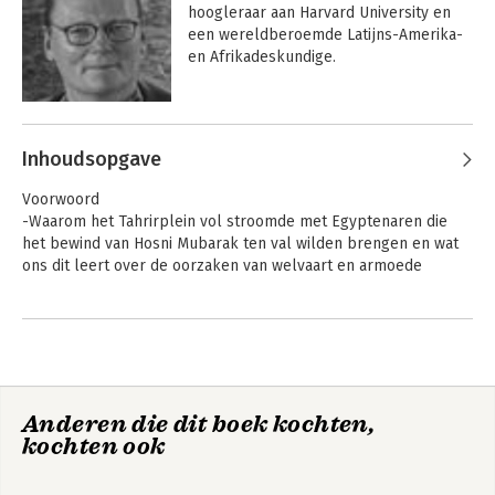
hoogleraar aan Harvard University en 
een wereldberoemde Latijns-Amerika- 
en Afrikadeskundige.
Andere boeken door James
Robinson
Inhoudsopgave
Economics, Global
Why Nations Fail
Voorwoord
Edition
-Waarom het Tahrirplein vol stroomde met Egyptenaren die
het bewind van Hosni Mubarak ten val wilden brengen en wat
ons dit leert over de oorzaken van welvaart en armoede
1. Zo vlak bij elkaar en toch zo verschillend
- Nogales in Arizona en Nogales in Sonora hebben dezelfde
bevolking, cultuur en geografische gesteldheid. Waarom is de
ene plaats rijk en de andere arm?
Anderen die dit boek kochten,
2. Theorieën die niet werken
Why Nations Fail
Waarom sommige
kochten ook
-Arme landen zijn niet arm vanwege geografische of culturele
landen rijk zijn en
factoren of omdat hun leiders niet weten welk beleid hun
andere arm
burgers welvaart zal brengen