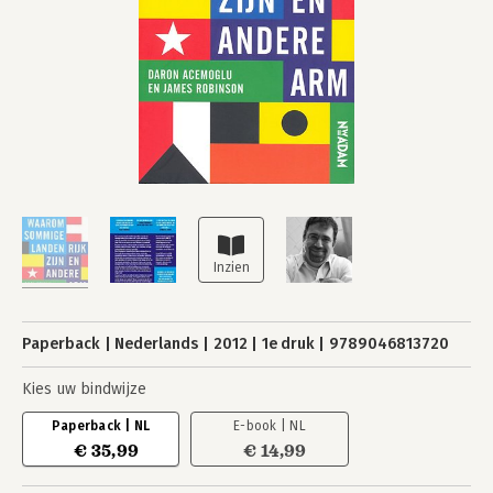
Paperback
Nederlands
2012
1e druk
9789046813720
Kies uw bindwijze
Paperback | NL
E-book | NL
€ 35,99
€ 14,99