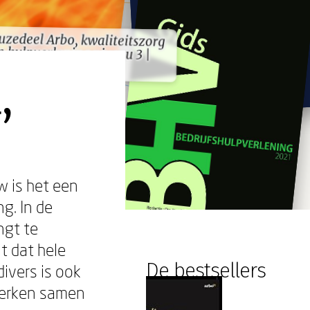
uzedeel Arbo, kwaliteitszorg
hulpverlening niveau 3 |
uzedeel Arbo, kwaliteitszorg
hulpverlening niveau 3 |
combipakket"
combipakket"
,
w is het een
g. In de
ngt te
t dat hele
De bestsellers
ivers is ook
 werken samen