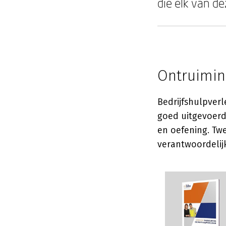
die elk van d
Ontruiming
Bedrijfshulpverl
goed uitgevoerde
en oefening. Twe
verantwoordelij