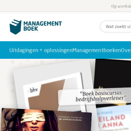
Op werkda
Uitdagingen + oplossingen
Managementboeken
Ove
"Boek basiscursus
"Boek basiscursus
bedrijfshulpverlener"
bedrijfshulpverlener"