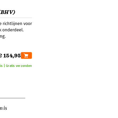
 (BHV)
 richtlijnen voor
k onderdeel.
ng.
€ 154,95
is | Gratis verzonden
n is