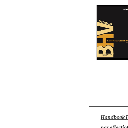
Handboek B
pas effecti