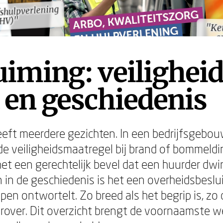
shulpverlening
shulpverlening
BHV)"
BHV)"
"Ke
en 
"Ke
en 
iming: veiligheid
 en geschiedenis
eft meerdere gezichten. In een bedrijfsgebou
e veiligheidsmaatregel bij brand of bommeldin
het een gerechtelijk bevel dat een huurder dwi
 in de geschiedenis is het een overheidsbeslui
n ontwortelt. Zo breed als het begrip is, zo d
 erover. Dit overzicht brengt de voornaamste