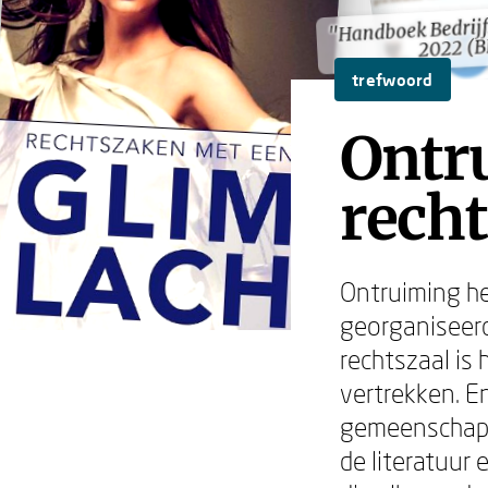
"Handboek Bedrijf
"Handboek Bedrijf
2022 (
2022 (
trefwoord
Ontru
recht
Ontruiming he
georganiseerd
rechtszaal is 
vertrekken. En
gemeenschappe
de literatuur