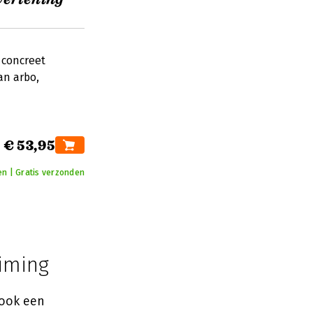
 concreet
an arbo,
€ 53,95
n | Gratis verzonden
uiming
 ook een