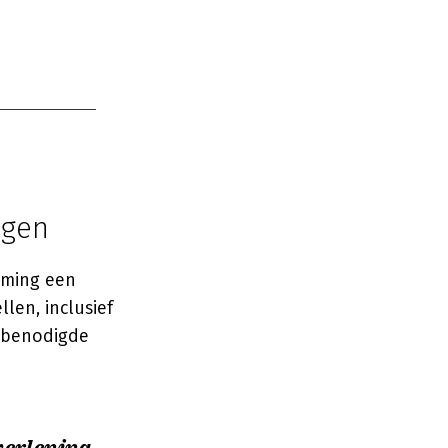
ngen
iming een
len, inclusief
e benodigde
verlening