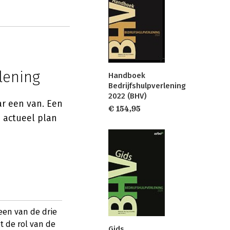
lening
Handboek
Bedrijfshulpverlening
2022 (BHV)
ar een van. Een
€ 154,95
n actueel plan
een van de drie
t de rol van de
Gids