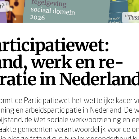
t?"
t?"
"Tuss
"Tuss
rticipatiewet:
and, werk en re-
ratie in Nederlan
rmt de Participatiewet het wettelijke kader v
ening en arbeidsparticipatie in Nederland. De 
ijstand, de Wet sociale werkvoorziening en e
aakte gemeenten verantwoordelijk voor de o
ie niet zelfstandig in hun levensonderhoud 