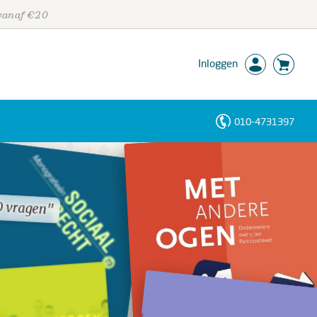
 vanaf €20
Inloggen
010-4731397
Personen
Trefwoorden
0 vragen"
0 vragen"