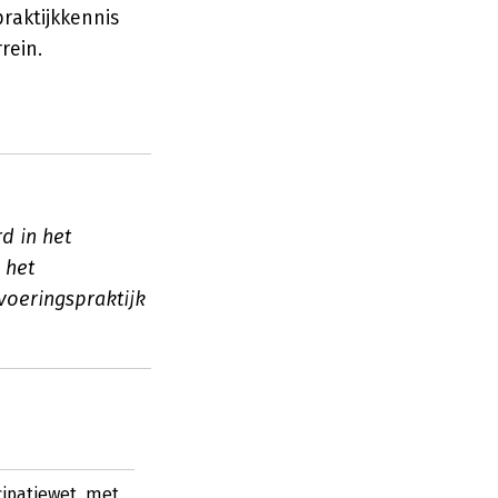
raktijkkennis
rein.
d in het
 het
tvoeringspraktijk
cipatiewet, met