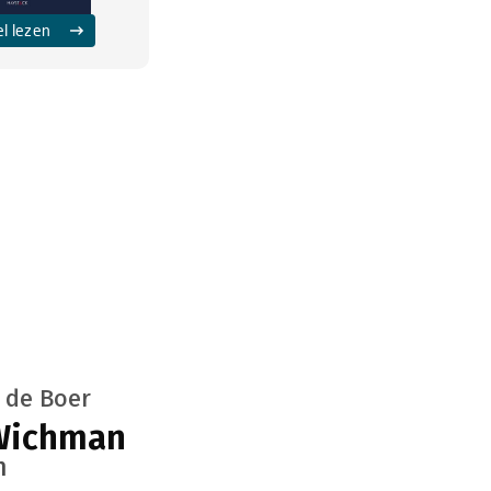
el lezen
 de Boer
 Wichman
n