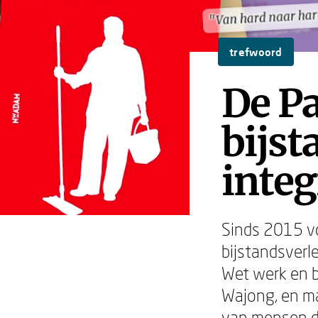
"Van hard naar har
"Van hard naar har
trefwoord
De Pa
bijst
integ
Sinds 2015 vo
bijstandsverl
Wet werk en b
Wajong, en m
van mensen d