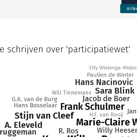
Artik
e schrijven over 'participatiewet'
Etty Wielenga-Meijer
Paulien de Winter
Hans Nacinovic
Sara Blink
Will Tinnemans
Jacob de Boer
G.K. van de Burg
Frank Schulmer
Hans Bosselaar
Jan
Stijn van Cleef
H.F. van Rooij
Marie-Claire
A. Eleveld
Willy Heese
R. Ros
 Bruggeman