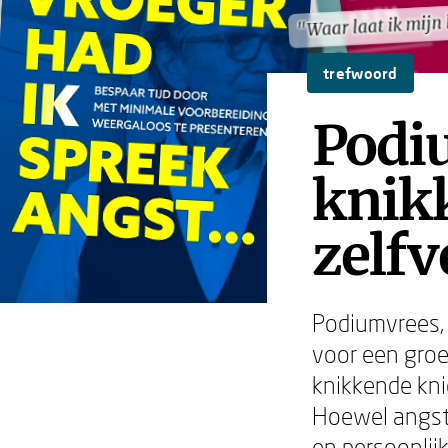
"Waar laat ik mij
"Waar laat ik mij
trefwoord
Podi
knik
zelf
Podiumvrees, 
voor een groe
knikkende kni
Hoewel angst 
en persoonlij