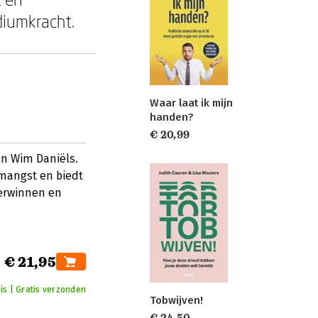
diumkracht.
Waar laat ik mijn
handen?
€ 20,99
n Wim Daniëls.
mangst en biedt
verwinnen en
€ 21,95
is | Gratis verzonden
Tobwijven!