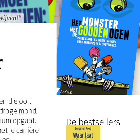
wijven!"
wijven!"
r
en die ooit
 droge mond,
dium opgaat.
De bestsellers
t je carrière
t en