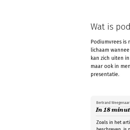
Wat is pod
Podiumvrees is 
lichaam wanneer
kan zich uiten i
maar ook in men
presentatie.
Bertrand Weegenaar
In 18 minu
Zoals in het art
beschreven, is