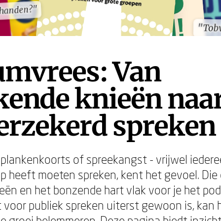
n handen?"
n handen?"
"Tob
"Tob
umvrees: Van
kende knieën naa
verzekerd spreken
plankenkoorts of spreekangst - vrijwel iedere
p heeft moeten spreken, kent het gevoel. Die
eën en het bonzende hart vlak voor je het po
voor publiek spreken uiterst gewoon is, kan he
ke groei belemmeren. Deze pagina biedt inzich