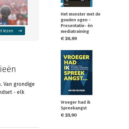
Het monster met de
gouden ogen -
Presentatie- én
el lezen
mediatraining
€ 26,99
gieën
. Van grondige
dset - elk
Vroeger had ik
Spreekangst
€ 23,90