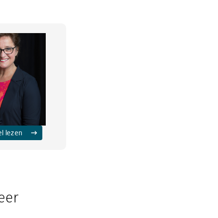
el lezen
eer