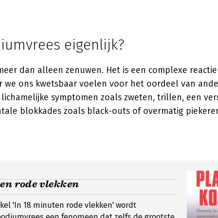
iumvrees eigenlijk?
meer dan alleen zenuwen. Het is een complexe reactie
 we ons kwetsbaar voelen voor het oordeel van ande
n lichamelijke symptomen zoals zweten, trillen, een ver
tale blokkades zoals black-outs of overmatig piekere
ten rode vlekken
ikel 'In 18 minuten rode vlekken' wordt
 podiumvrees een fenomeen dat zelfs de grootste