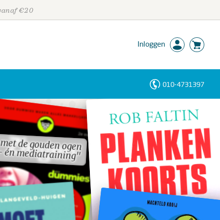
 vanaf €20
Inloggen
010-4731397
Personen
Trefwoorden
 met de gouden ogen
 met de gouden ogen
- én mediatraining"
- én mediatraining"