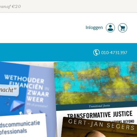
 vanaf €20
Inloggen
010-4731397
Personen
Trefwoorden
macht"
macht"