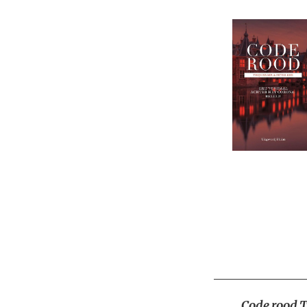
Code rood
T