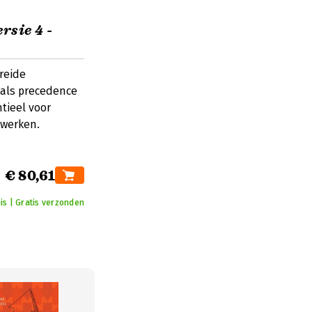
rsie 4 -
reide
oals precedence
tieel voor
 werken.
€ 80,61
is | Gratis verzonden