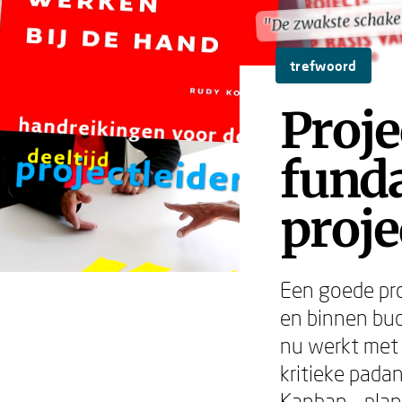
"De zwakste schake
"De zwakste schake
trefwoord
Proje
fund
proj
Een goede proj
en binnen bud
nu werkt met 
kritieke pada
Kanban – plan