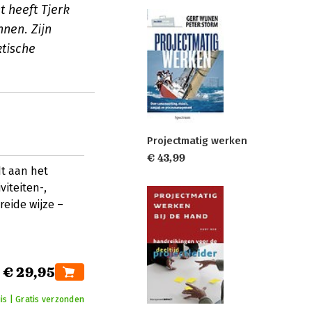
 heeft Tjerk
nnen. Zijn
tische
Projectmatig werken
€ 43,99
dt aan het
iteiten-,
reide wijze –
€ 29,95
is | Gratis verzonden