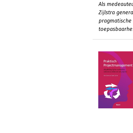
Als medeauteu
Zijlstra gener
pragmatische 
toepasbaarhe