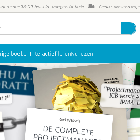
gen voor 23:00 besteld, morgen in huis
Gratis verzending
rige boeken
Interactief leren
Nu lezen
"Projectmana
ICB versie 4
"Projectmana
ICB versie 4
t 1"
t 1"
IPMA-D
IPMA-D