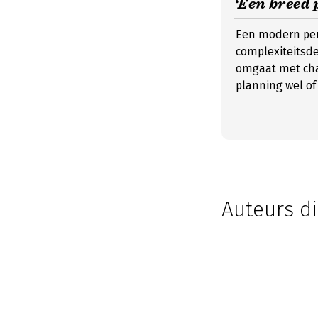
‘Een breed 
Een modern pers
complexiteitsden
omgaat met cha
planning wel of
Auteurs di