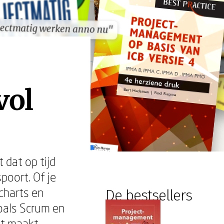
jectmatig werken anno nu"
jectmatig werken anno nu"
vol
 dat op tijd
poort. Of je
charts en
De bestsellers
oals Scrum en
at maakt