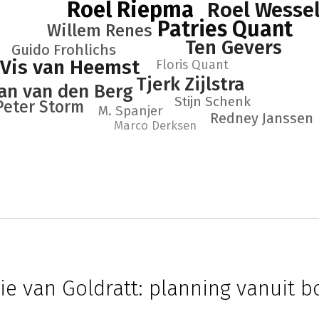
Roel Riepma
Roel Wesse
Patries Quant
Willem Renes
Ten Gevers
Guido Frohlichs
 Vis van Heemst
Floris Quant
Tjerk Zijlstra
an van den Berg
Stijn Schenk
Peter Storm
M. Spanjer
Redney Janssen
Marco Derksen
ie van Goldratt: planning vanuit b