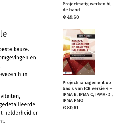
Projectmatig werken bij
de hand
€ 49,50
le
beste keuze.
 omgevingen en
,
bewezen hun
Projectmanagement op
basis van ICB versie 4 -
IPMA B, IPMA C, IPMA-D ,
viteiten,
IPMA PMO
 gedetailleerde
€ 80,61
dt helderheid en
nt.