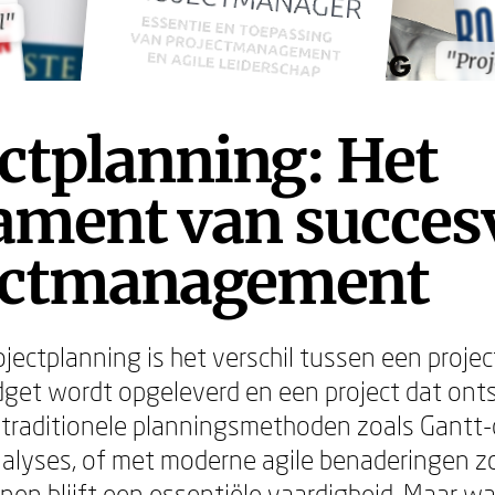
l"
l"
"Pro
"Pro
ctplanning: Het
ament van succes
ectmanagement
ectplanning is het verschil tussen een project
get wordt opgeleverd en een project dat onts
traditionele planningsmethoden zoals Gantt-
nalyses, of met moderne agile benaderingen z
nen blijft een essentiële vaardigheid. Maar w