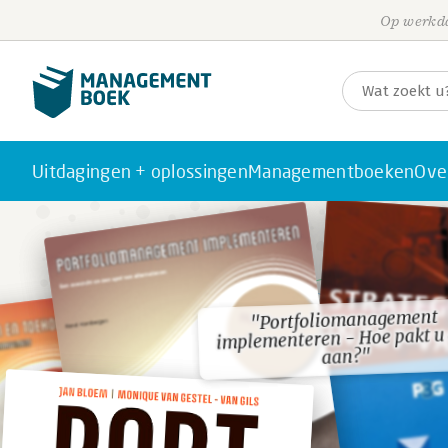
Op werkda
Uitdagingen + oplossingen
Managementboeken
Ove
"Portfoliomanagement
"Portfoliomanagement
implementeren - Hoe pakt u
implementeren - Hoe pakt u
aan?"
aan?"