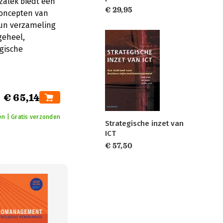
zalek biedt een
€ 29,95
concepten van
 hun verzameling
geheel,
gische
€ 65,14
en | Gratis verzonden
Strategische inzet van
ICT
€ 57,50