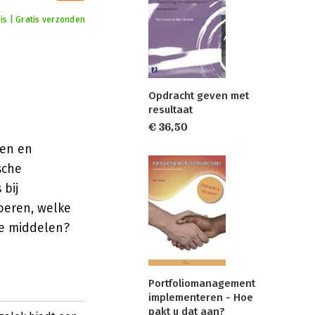
is | Gratis verzonden
Opdracht geven met
resultaat
€ 36,50
ten en
sche
 bij
oeren, welke
se middelen?
Portfoliomanagement
implementeren - Hoe
pakt u dat aan?