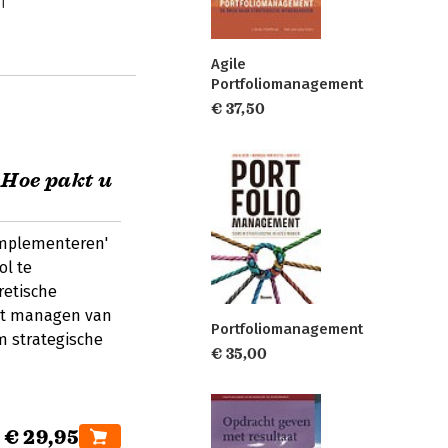
Agile
Portfoliomanagement
€ 37,50
Hoe pakt u
implementeren'
ol te
retische
het managen van
Portfoliomanagement
m strategische
€ 35,00
€ 29,95