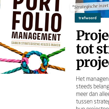
"Strategische inze
"Strategische inze
trefwoord
Proje
tot s
proj
Het managen 
steeds belangr
meer dan allee
tussen strateg
hun projectpo