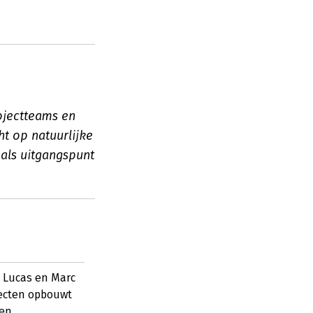
ojectteams en
ht op natuurlijke
 als uitgangspunt
e Lucas en Marc
jecten opbouwt
ten