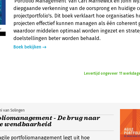
'Portfolio Management' van Carl Marnewick en John Wy
diepgaande verkenning van de oorsprong en huidige 
projectportfolio's. Dit boek verklaart hoe organisaties
projecten effectief kunnen managen als één coherent 
waardoor middelen optimaal worden ingezet en strate
doelstellingen beter worden behaald.
Boek bekijken
Levertijd ongeveer 11 werkdag
i van Solingen
foliomanagement - De brug naar
he wendbaarheid
r agile portfoliomanagement legt uit hoe