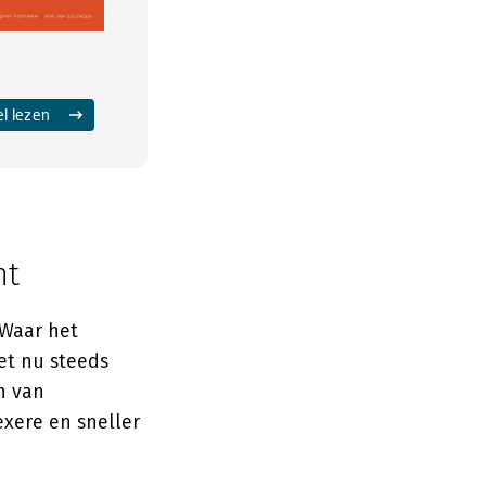
el lezen
nt
 Waar het
et nu steeds
n van
exere en sneller