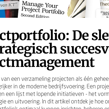
t van ICT"
t van ICT"
"MS
"MS
M
M
ctportfolio: De sle
trategisch succesv
ectmanagement
van een verzameling projecten als één gehee
ijker in de moderne bedrijfsvoering. Een proje
n een lijst met lopende initiatieven - het vor
ie en uitvoering. In dit artikel ontdek je hoe 
rtfolio's optimaal kunnen inrichten, beheren e