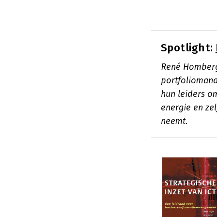
Spotlight:
René Homberg
portfoliomana
hun leiders om
energie en ze
neemt.