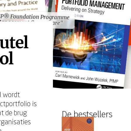
P® Foundation Programme
P® Foundation Programme
anagement Courseware"
anagement Courseware"
utel
ol
l wordt
ctportfolio is
mt de brug
De bestsellers
organisaties
n