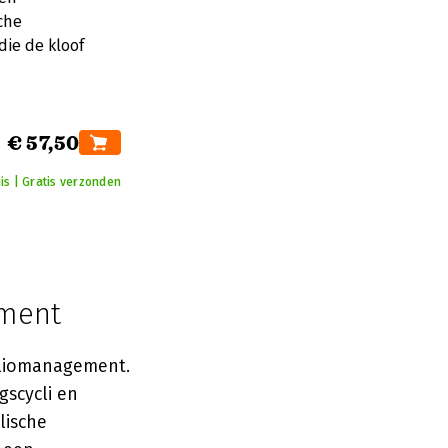
che
die de kloof
€ 57,50
is | Gratis verzonden
ement
oliomanagement.
gscycli en
lische