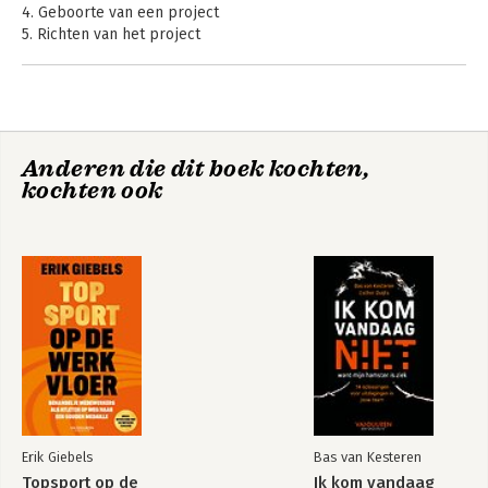
4. Geboorte van een project
5. Richten van het project
6. Het samenspel organiseren
7. Het schip op koers houden
8. De afsluiting van het project
9. Het opdrachtgeverschap inrichten
10. Bijzondere vormen van opdrachtgeverschap
Anderen die dit boek kochten,
11. Van willen naar doen
kochten ook
Praktisch
Praktisch
Literatuurlijst
projectmanagement
projectmanagement
Bijlage 1: Bouwstenen voor de businesscase
2
1
Bijlage 2: Kernelementen van een projectplan
Bijlage 3: Health check opdrachtgeverschap
Index
Bekijk alle boeken
Erik Giebels
Bas van Kesteren
Topsport op de
Ik kom vandaag