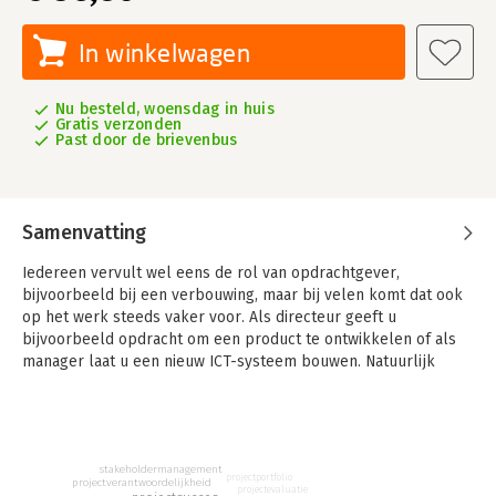
In winkelwagen
Nu besteld, woensdag in huis
Gratis verzonden
Past door de brievenbus
Samenvatting
Iedereen vervult wel eens de rol van opdrachtgever,
bijvoorbeeld bij een verbouwing, maar bij velen komt dat ook
op het werk steeds vaker voor. Als directeur geeft u
bijvoorbeeld opdracht om een product te ontwikkelen of als
manager laat u een nieuw ICT-systeem bouwen. Natuurlijk
verwacht u dan bepaalde resultaten en wilt u goede afspraken
over tijd en geld. Vaak valt dat niet mee. Logisch, want de rol is
voor velen nieuw.
'Opdracht geven met resultaat' ondersteunt opdrachtgevers
stakeholdermanagement
projectportfolio
projectverantwoordelijkheid
met stappenplannen, handvatten en praktische tips om direct
projectevaluatie