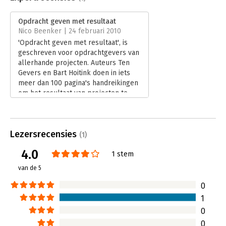
Druk:
1
Verschijningsdatum:
5-12-2011
Opdracht geven met resultaat
Nico Beenker | 24 februari 2010
Hoofdrubriek:
Algemeen management
'Opdracht geven met resultaat', is
geschreven voor opdrachtgevers van
allerhande projecten. Auteurs Ten
Gevers en Bart Hoitink doen in iets
meer dan 100 pagina's handreikingen
om het resultaat van projecten te
verbeteren. Gevers en Hoitink zijn
erin geslaagd om de essentie van het
opdrachtgeverschap voor projecten
Lezersrecensies
in het algemeen zeer helder op een
(1)
rij te zetten.
4.0
1 stem
Lees verder
van de 5
0
1
0
0