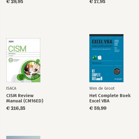
projecten,
€ 29,95
heden en toekomst
€ 17,95
programma’s en
van project-,
portfolio’s
programma- en
portfoliomanagement
Bekijk alle boeken
ISACA
Wim de Groot
CISM Review
Het Complete Boek
Manual (CM16ED)
Excel VBA
€ 216,35
€ 59,99