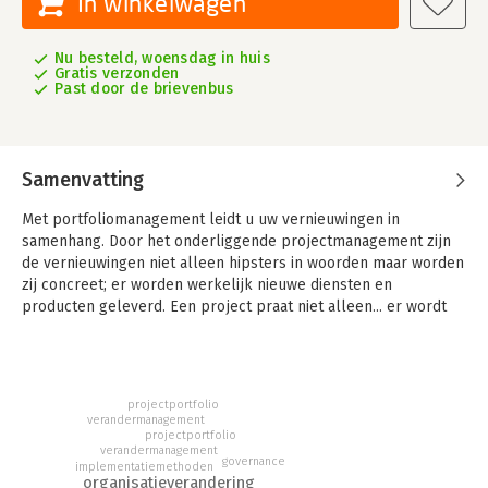
In winkelwagen
Nu besteld, woensdag in huis
Gratis verzonden
Past door de brievenbus
Samenvatting
Met portfoliomanagement leidt u uw vernieuwingen in
samenhang. Door het onderliggende projectmanagement zijn
de vernieuwingen niet alleen hipsters in woorden maar worden
zij concreet; er worden werkelijk nieuwe diensten en
producten geleverd. Een project praat niet alleen... er wordt
iets gemaakt. Portfoliomanagement synchroniseert deze
maakprocessen van vernieuwingen. Niet zelden gaat het om
vernieuwingen die voordien als onmogelijk werden gezien.
projectportfolio
Portfoliomanagement betreft zowel het geheel van de
verandermanagement
organisatie als de toekomst. Moeilijk. Daarom is het
projectportfolio
implementeren van de discipline ook lastig. In dit boek bied ik
verandermanagement
governance
implementatiemethoden
u met plezier een aantal handvatten om het makkelijker te
organisatieverandering