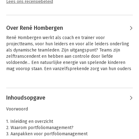
Lees ons recensiebeleid
Over René Hombergen
René Hombergen werkt als coach en trainer voor 
projectteams, voor hun leiders en voor alle leiders onderling 
als dynamische teamleden. Zijn uitgangspunt? Teams zijn 
zelftranscendent en hebben aan controle door liefde 
voldoende... Een natuurlijke energie van spelende kinderen 
mag voorop staan. Een vanzelfsprekende zorg van hun ouders 
evenzeer.
Andere boeken door René
Hombergen
Inhoudsopgave
Voorwoord
1. Inleiding en overzicht
2. Waarom portfoliomanagement?
3. Aanpakken voor portfoliomanagement