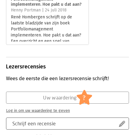
implementeren. Hoe pakt u dat aan?
Hoofdrubriek:
Algemeen management
Henny Portman | 24 juli 2018
Serie:
Vernieuwing managen
René Hombergen schrijft op de
laatste bladzijde van zijn boek
Portfoliomanagement
implementeren. Hoe pakt u dat aan?
Een overzicht en een spel van
alternatieven: ’Dit is zijn elfde boek,
het getal van de gek, …’ Of het van
invloed is geweest weet ik niet maar
ik vind het geen goed boek. Zowel
Lezersrecensies
inhoudelijk als redactioneel is er veel
op aan te merken.
Wees de eerste die een lezersrecensie schrijft!
Lees verder
?
Uw waardering
Log in om uw waardering te geven
Schrijf een recensie