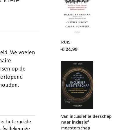
RUIS
€ 24,99
heid. We voelen
naire
ansen op de
doorlopend
 houden.
Van inclusief leiderschap
r het cruciale
naar inclusief
meesterschap
 (willekeurige