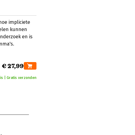
hoe impliciete
delen kunnen
onderzoek en is
amma's.
€ 27,99
is | Gratis verzonden