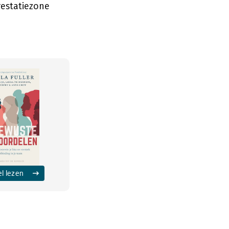
restatiezone
el lezen