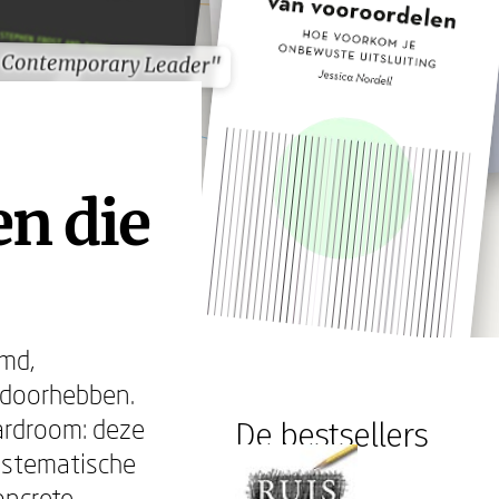
 Contemporary Leader"
 Contemporary Leader"
n die
md,
 doorhebben.
oardroom: deze
De bestsellers
systematische
oncrete