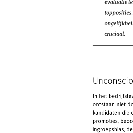
evaluatie l
topposities
ongelijkhei
cruciaal.
Unconsciou
In het bedrijfs
ontstaan niet d
kandidaten die o
promoties, beoo
ingroepsbias, de