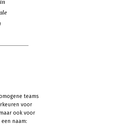
 in
ale
n
 Homogene teams
orkeuren voor
, maar ook voor
t een naam: