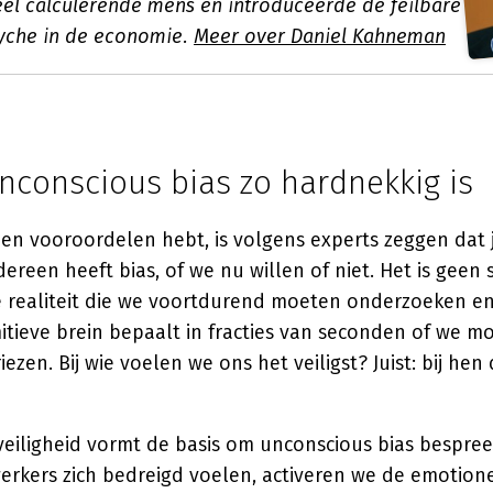
eel calculerende mens en introduceerde de feilbare
yche in de economie.
Meer over Daniel Kahneman
conscious bias zo hardnekkig is
een vooroordelen hebt, is volgens experts zeggen dat 
ereen heeft bias, of we nu willen of niet. Het is geen
realiteit die we voortdurend moeten onderzoeken en 
mitieve brein bepaalt in fracties van seconden of we m
ezen. Bij wie voelen we ons het veiligst? Juist: bij hen
veiligheid vormt de basis om unconscious bias bespre
kers zich bedreigd voelen, activeren we de emotion