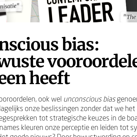
nisatie"
nisatie"
"The
"The
scious bias:
wuste vooroordele
een heeft
oroordelen, ook wel
unconscious bias
genoe
agelijks onze beslissingen zonder dat we het
tiegesprekken tot strategische keuzes in de b
nnames kleuren onze perceptie en leiden tot 
Het goede nieuws? Door bewustwording en c