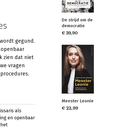
De strijd om de
es
democratie
€ 39,90
r wordt gegund.
n openbaar
 zien dat niet
uwe vragen
 procedures.
Meester Leonie
€ 22,99
ssaris als
ging en openbaar
 het