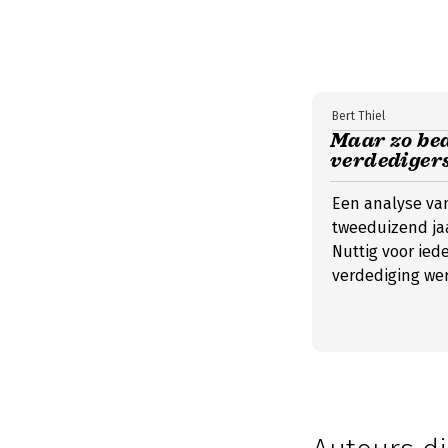
Bert Thiel
Maar zo bed
verdedigers
Een analyse van
tweeduizend jaa
Nuttig voor ied
verdediging wer