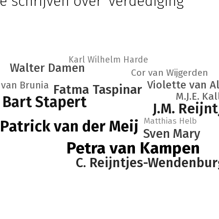
e schrijven over 'verdediging'
Karl Wilhelm Harde
Walter Damen
Cor van Wijgerden
Violette van A
 van Brunia
Fatma Taspinar
M.J.E. Ka
Bart Stapert
J.M. Reijnt
Matthias Helb
Patrick van der Meij
Sven Mary
Petra van Kampen
C. Reijntjes-Wendenbur