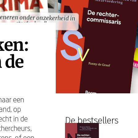
eneren onder onzekerheid in
eneren onder onzekerheid in
strafzaken"
strafzaken"
ken:
 de
maar een
tand, op
echt in de
De bestsellers
chercheurs,
ens, of een