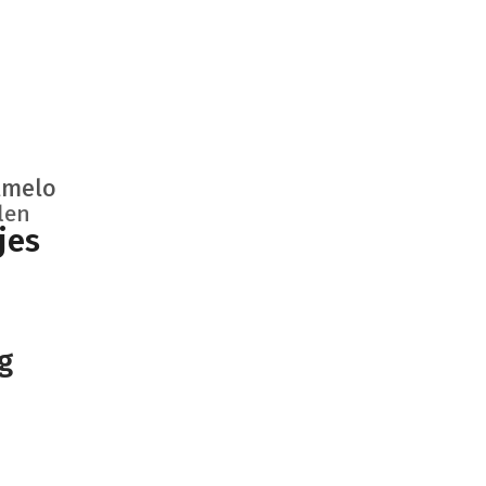
lmelo
llen
jes
g