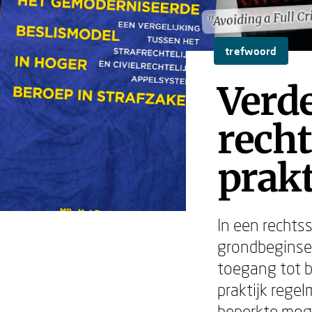
"Avoiding a Full Cr
"Avoiding a Full Cr
trefwoord
Verde
recht
prakt
In een rechts
grondbeginsel.
toegang tot be
praktijk regel
beperkte moge