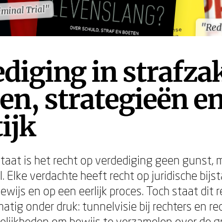
iminal Trial"
iminal Trial"
"Red
"Red
diging in strafza
en, strategieën en
ijk
staat is het recht op verdediging geen gunst, 
 Elke verdachte heeft recht op juridische bijs
wijs en op een eerlijk proces. Toch staat dit r
matig onder druk: tunnelvisie bij rechters en re
lijkheden om bewijs te verzamelen over de gr