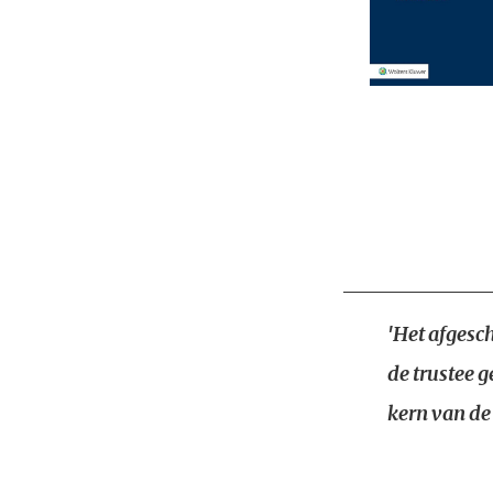
'Het afgesc
de trustee 
kern van de