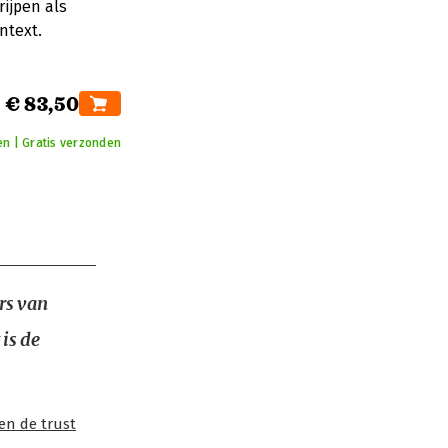
rijpen als
ntext.
€ 83,50
en | Gratis verzonden
rs van
is de
 en de trust