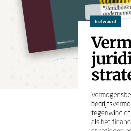
"Handboek n
"Handboek n
ondernemin
ondernemin
trefwoord
Verm
jurid
strat
Vermogensbes
bedrijfsvermo
tegenwind of 
als het financ
stichtingen e