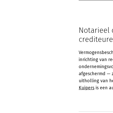
Notarieel
crediteur
Vermogensbescher
inrichting van 
ondernemingsvo
afgeschermd — z
uitholling van 
Kuipers
is een au