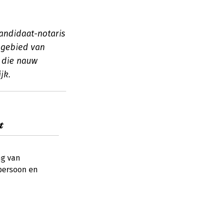
andidaat-notaris
 gebied van
s die nauw
jk.
t
ng van
spersoon en