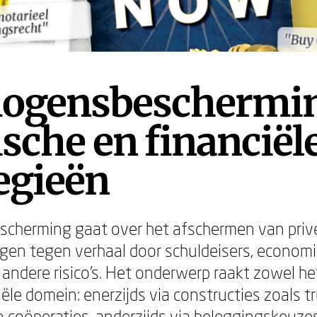
otarieel
otarieel
gsrecht"
gsrecht"
"Buy
"Buy
ogensbeschermi
ische en financiël
egieën
cherming gaat over het afschermen van privé
gen tegen verhaal door schuldeisers, econom
andere risico's. Het onderwerp raakt zowel het
iële domein: enerzijds via constructies zoals tr
n coöperaties, anderzijds via beleggingskeuzes