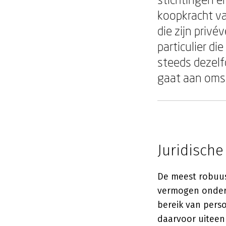
koopkracht v
die zijn priv
particulier di
steeds dezelf
gaat aan omst
Juridische
De meest robuus
vermogen onderbr
bereik van perso
daarvoor uiteen