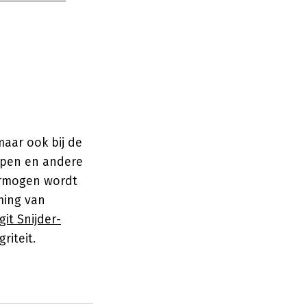
maar ook bij de
appen en andere
ermogen wordt
ming van
git Snijder-
riteit.