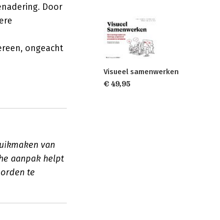
enadering. Door
ere
ereen, ongeacht
Visueel samenwerken
€ 49,95
ruikmaken van
che aanpak helpt
oorden te