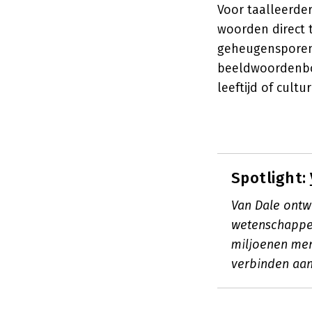
Voor taalleerde
woorden direct 
geheugensporen.
beeldwoordenboe
leeftijd of cult
Spotlight:
Van Dale ont
wetenschappel
miljoenen men
verbinden aan 