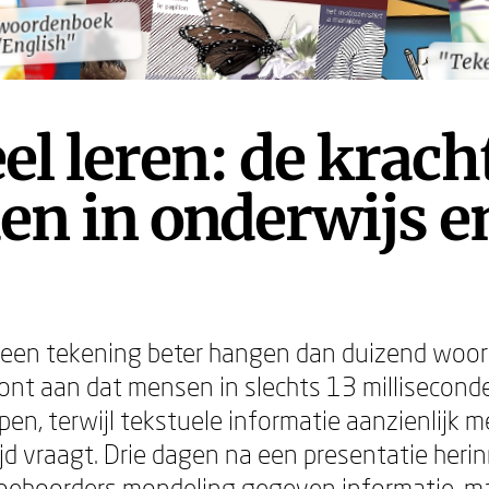
dwoordenboek
dwoordenboek
English"
English"
"Teke
"Teke
el leren: de krach
en in onderwijs e
t een tekening beter hangen dan duizend woo
nt aan dat mensen in slechts 13 millisecond
en, terwijl tekstuele informatie aanzienlijk m
jd vraagt. Drie dagen na een presentatie herin
oehoorders mondeling gegeven informatie, m