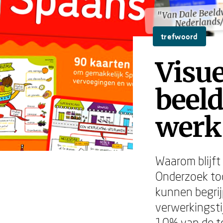
"Van Dale Beel
"Van Dale Beel
Nederlands/
Nederlands/
trefwoord
Visue
beeld
werk
Waarom blijf
Onderzoek too
kunnen begrijp
verwerkingsti
10% van de t