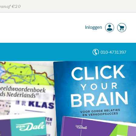
 vanaf €20
Inloggen
010-4731397
Personen
Trefwoorden
beeldwoordenboek
beeldwoordenboek
ds Nederlands"
ds Nederlands"