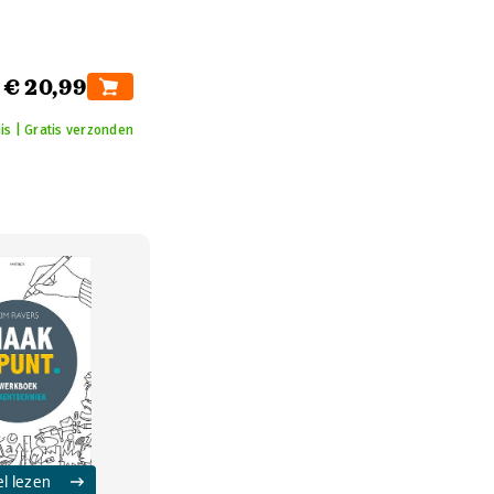
€ 20,99
is | Gratis verzonden
el lezen