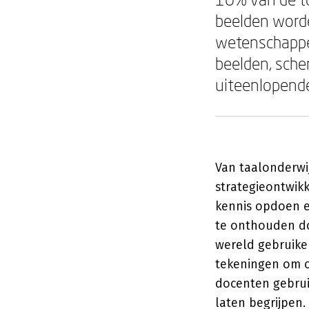
beelden worde
wetenschappel
beelden, sche
uiteenlopend
Van taalonderwi
strategieontwik
kennis opdoen 
te onthouden do
wereld gebruiken
tekeningen om c
docenten gebrui
laten begrijpen.