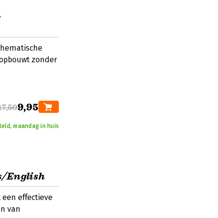
s
thematische
t opbouwt zonder
9,95
17,50
teld, maandag in huis
s/English
 een effectieve
en van