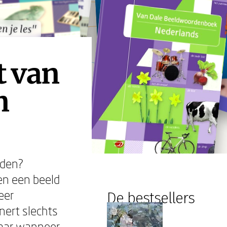
n je les"
n je les"
t van
n
rden?
en een beeld
eer
De bestsellers
nert slechts
aar wanneer