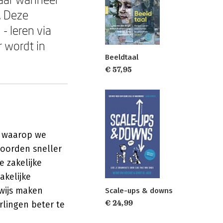
. Deze
- leren via
r wordt in
Beeldtaal
€ 57,95
r waarop we
oorden sneller
 zakelijke
akelijke
wijs maken
Scale-ups & downs
€ 24,99
rlingen beter te