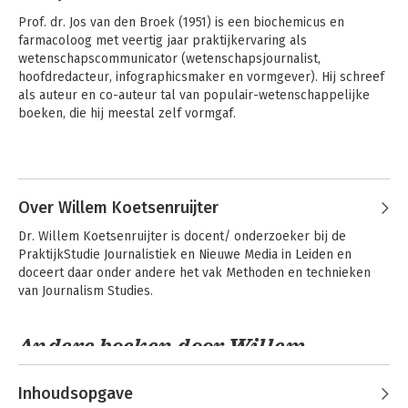
Prof. dr. Jos van den Broek (1951) is een biochemicus en 
farmacoloog met veertig jaar praktijkervaring als 
wetenschapscommunicator (wetenschapsjournalist, 
hoofdredacteur, infographicsmaker en vormgever). Hij schreef 
als auteur en co-auteur tal van populair-wetenschappelijke 
boeken, die hij meestal zelf vormgaf.

 Hij is de eerste auteur van 'Beeldtaal. Perspectieven voor 
Andere boeken door Jos van den
makers en gebruikers' (3de druk, Boom Onderwijs, 2019). Hij 
Broek
doceerde wetenschapscommunicatie aan de Universiteit Leiden, 
met de nadruk op visuele en gezondheidscommunicatie.
Over Willem Koetsenruijter
Dr. Willem Koetsenruijter is docent/ onderzoeker bij de 
PraktijkStudie Journalistiek en Nieuwe Media in Leiden en 
doceert daar onder andere het vak Methoden en technieken 
van Journalism Studies.
Andere boeken door Willem
Koetsenruijter
Inhoudsopgave