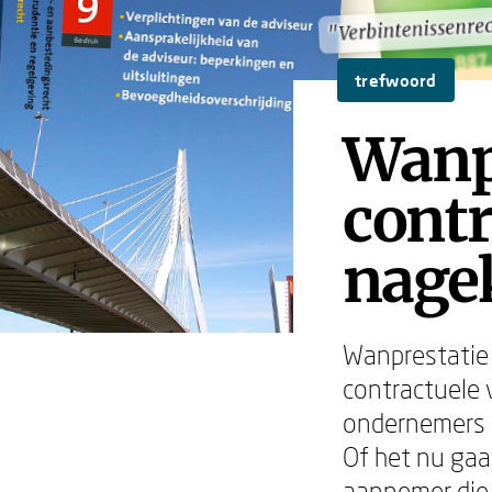
"Verbintenissenre
"Verbintenissenre
trefwoord
Wanp
contr
nage
Wanprestatie –
contractuele 
ondernemers e
Of het nu gaa
aannemer die 