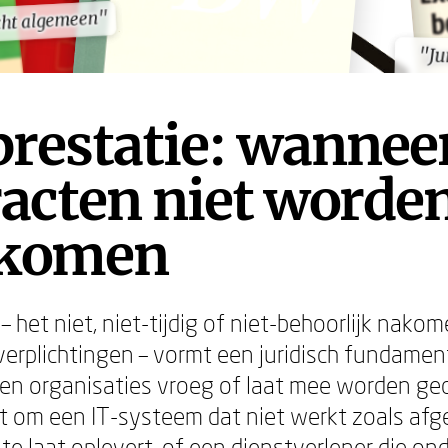
cht algemeen"
cht algemeen"
"Ju
"Ju
restatie: wannee
acten niet worde
komen
 het niet, niet-tijdig of niet-behoorlijk nako
verplichtingen – vormt een juridisch fundamen
n organisaties vroeg of laat mee worden ge
t om een IT-systeem dat niet werkt zoals afg
te laat oplevert, of een dienstverlener die o