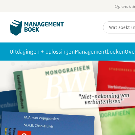
Op werkda
Uitdagingen + oplossingen
Managementboeken
Ove
"Niet-nakoming van
"Niet-nakoming van
verbintenissen"
verbintenissen"