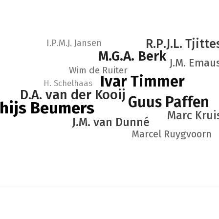
R.P.J.L. Tjitte
I.P.M.J. Jansen
M.G.A. Berk
J.M. Emau
Wim de Ruiter
Ivar Timmer
H. Schelhaas
D.A. van der Kooij
Guus Paffen
hijs Beumers
Marc Krui
J.M. van Dunné
Marcel Ruygvoorn