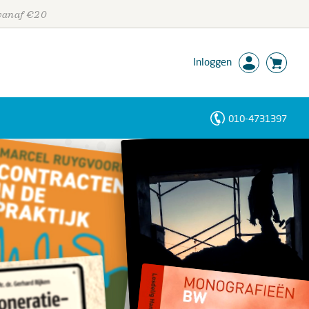
 vanaf €20
Inloggen
010-4731397
Personen
Trefwoorden