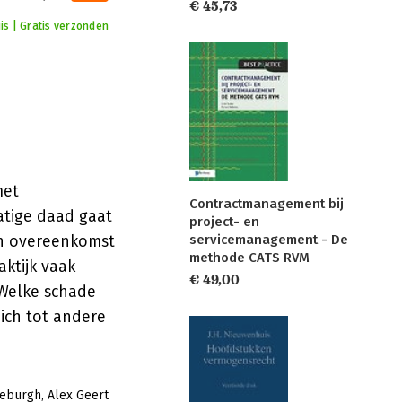
€ 45,73
is | Gratis verzonden
met
Contractmanagement bij
atige daad gaat
project- en
een overeenkomst
servicemanagement - De
methode CATS RVM
aktijk vaak
€ 49,00
 Welke schade
ich tot andere
ieburgh
Alex Geert