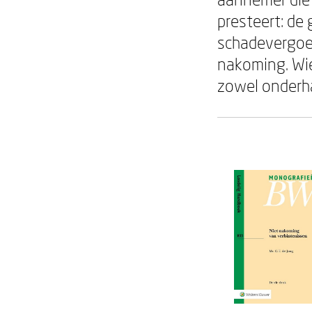
presteert: de
schadevergoe
nakoming. Wie
zowel onderha